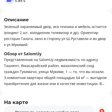
5 из 5
Описание
Зеленый охраняемый двор, вся техника и мебель остается
(кондикт 2 шт, холодилник телевизор и др). Ориентир
ресторан Галата, окно в сторону ул Ш.Руставели и во двор
к ул Мукимий
Обзор от SalomUy
Представленная на SalomUy недвижимость по адресу
Ташкент, Яккасарайский район, махаллинский сход
граждан Тукимачи, улица Мукими, 1 — то, что вы искали.
3-комнатная квартира общей площадью 64 м² — выгодное
приобретение для жизни или в качестве инвестиции. В
случае приобретения предусмотрены опции: ипотека,
торг. Для комфортной жизни в этом районе есть всё
необходимое: торговые центры, зелёные зоны,
На карте
религиозные объекты.