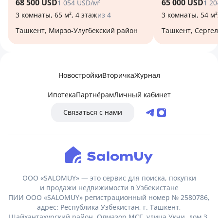
68 500 USD
65 000 USD
1 054 USD/м²
1 20
3 комнаты, 65 м², 4 этаж
из 4
3 комнаты, 54 м²
Ташкент, Мирзо-Улугбекский район
Ташкент, Серге
Новостройки
Вторичка
Журнал
Ипотека
Партнёрам
Личный кабинет
Связаться с нами
ООО «SALOMUY» — это сервис для поиска, покупки
и продажи недвижимости в Узбекистане
ПИИ ООО «SALOMUY» регистрационный номер № 2580786,
адрес: Республика Узбекистан, г. Ташкент,
Шайхантахурский район, Олмазор МСГ, улица Укчи, дом 3.