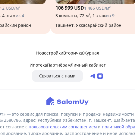
106 999 USD
512 USD/м²
1 486 USD/м²
, 4 этаж
из 4
3 комнаты, 72 м², 1 этаж
из 9
арайский район
Ташкент, Яккасарайский район
Новостройки
Вторичка
Журнал
Ипотека
Партнёрам
Личный кабинет
Связаться с нами
» — это сервис для поиска, покупки и продажи недвижимости 
80786, адрес: Республика Узбекистан, г. Ташкент, Шайхантах
ет согласие с
пользовательским соглашением
и
политикой обр
пирование, тиражирование, распространение и иное использ