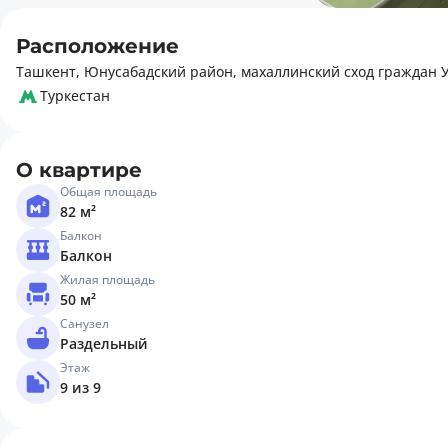
Расположение
Ташкент, Юнусабадский район, махаллинский сход граждан У
Туркестан
О квартире
Общая площадь
82 м²
Балкон
Балкон
Жилая площадь
50 м²
Санузел
Раздельный
Этаж
9 из 9