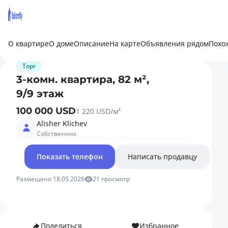
О квартире
О доме
Описание
На карте
Объявления рядом
Похо
Торг
3-комн. квартира, 82 м²,
9/9 этаж
100 000 USD
1 220 USD/м²
Alisher Klichev
Собственник
Показать телефон
Написать продавцу
Размещено 18.05.2026
21 просмотр
Поделиться
Избранное