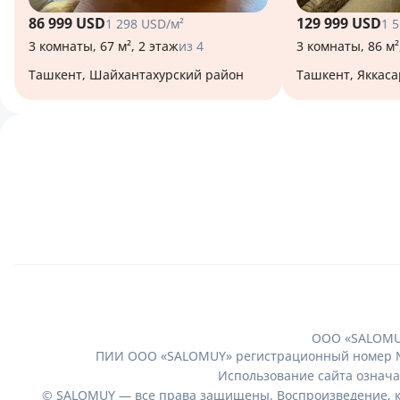
86 999 USD
129 999 USD
1 298 USD/м²
1 
3 комнаты, 67 м², 2 этаж
из 4
3 комнаты, 86 м²
Ташкент, Шайхантахурский район
Ташкент, Яккас
ООО «SALOMUY
ПИИ ООО «SALOMUY» регистрационный номер № 25
Использование сайта означа
© SALOMUY — все права защищены. Воспроизведение, ко