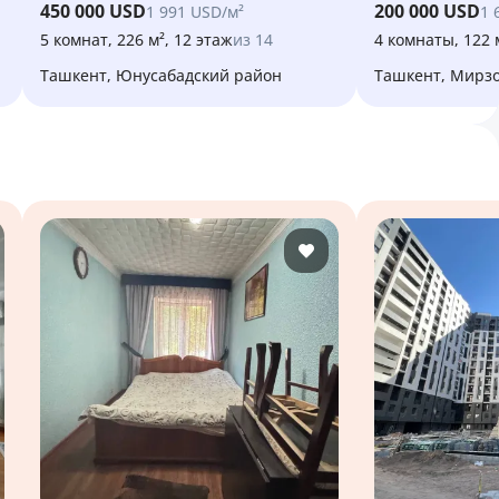
450 000 USD
200 000 USD
1 991 USD/м²
1 
5 комнат, 226 м², 12 этаж
из 14
4 комнаты, 122 
Ташкент, Юнусабадский район
Ташкент, Мирз