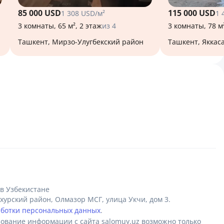
85 000 USD
115 000 USD
1 308 USD/м²
1 
3 комнаты, 65 м², 2 этаж
из 4
3 комнаты, 78 м
Ташкент, Мирзо-Улугбекский район
Ташкент, Якка
в Узбекистане
урский район, Олмазор МСГ, улица Укчи, дом 3.
аботки персональных данных
.
ование информации с сайта salomuy.uz возможно только