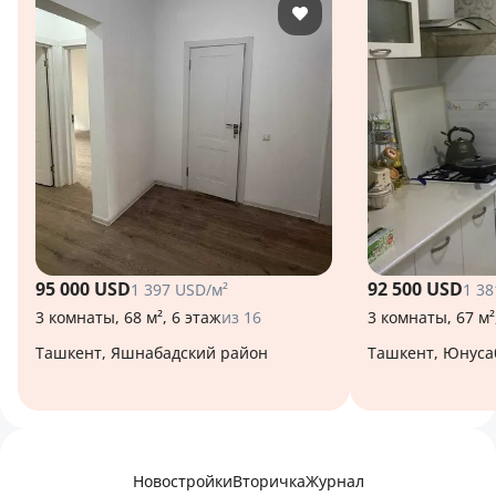
95 000 USD
92 500 USD
1 397 USD/м²
1 38
3 комнаты, 68 м², 6 этаж
из 16
3 комнаты, 67 м²
Ташкент, Яшнабадский район
Ташкент, Юнус
Новостройки
Вторичка
Журнал