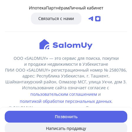
Ипотека
Партнёрам
Личный кабинет
Связаться с нами
ООО «SALOMUY» — это сервис для поиска, покупки
и продажи недвижимости в Узбекистане
ПИИ ООО «SALOMUY» регистрационный номер № 2580786,
адрес: Республика Узбекистан, г. Ташкент,
Шайхантахурский район, Олмазор МСГ, улица Укчи, дом 3.
Использование сайта означает согласие с
пользовательским соглашением
и
политикой обработки персональных данных
.
© SALOMUY — все права защищены. Воспроизведение,
копирование, тиражирование, распространение и иное
Позвонить
использование информации с сайта salomuy.uz возможно
только с указанием ссылки на сайт.
Написать продавцу