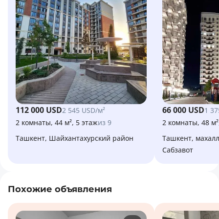
112 000 USD
66 000 USD
2 545 USD/м²
1 37
2 комнаты, 44 м², 5 этаж
из 9
2 комнаты, 48 м²
Ташкент, Шайхантахурский район
Ташкент, махаллинский сход граждан
Сабзавот
Похожие объявления