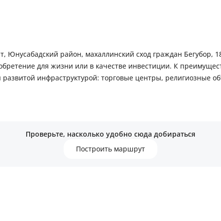
 Юнусабадский район, махаллинский сход граждан Бегубор, 18-й
бретение для жизни или в качестве инвестиции. К преимущест
 развитой инфраструктурой: торговые центры, религиозные объ
ские сады, Школа № 257, № 288, овощной базарчик, 5 и 7 горбо
Проверьте, насколько удобно сюда добираться
Построить маршрут