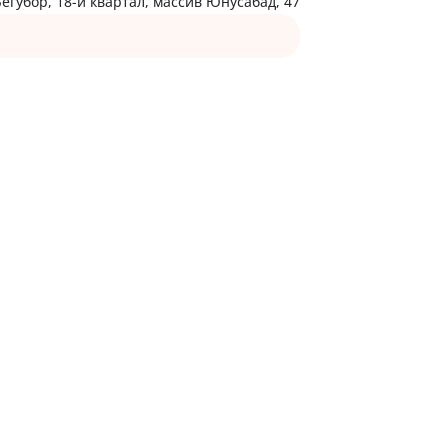
губор, 18-й квартал, массив Юнусабад, 47