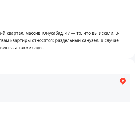
 квартал, массив Юнусабад, 47 — то, что вы искали. 3-
вам квартиры относятся: раздельный санузел. В случае
екты, а также сады.
льница, Мегапланет, строительный базар, Юнусабадское ГАИ,