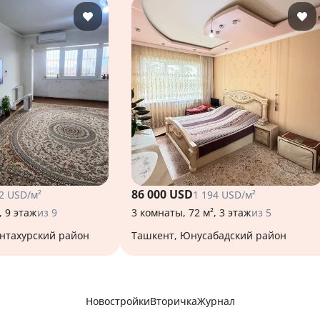
86 000 USD
2 USD/м²
1 194 USD/м²
, 9 этаж
из 9
3 комнаты, 72 м², 3 этаж
из 5
антахурский район
Ташкент, Юнусабадский район
Новостройки
Вторичка
Журнал