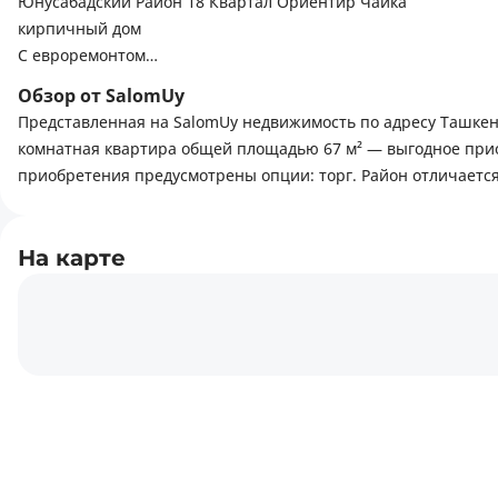
Юнусабадский Район 18 Квартал Ориентир Чайка
кирпичный дом
С евроремонтом
Неторцевая
Обзор от SalomUy
Все комнаты раздельные
Представленная на SalomUy недвижимость по адресу Ташкент,
Балкон 6 на 2
комнатная квартира общей площадью 67 м² — выгодное прио
Туалет и ванна Раздельные
приобретения предусмотрены опции: торг. Район отличается
Окна пластиковые;
кухонный гарнитур,
в шаговой доступности всё, что только можно пожелать: дет
На карте
Метро Туркистан
Отличное месторасположение
Очень развитая инфраструктура
Имеется торг