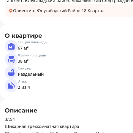
Ташкент, Юнусабадский район, махаллинский сход граждан Бе
Ориентир: Юнусабадский Район 18 Квартал
О квартире
Общая площадь
67 м²
Жилая площадь
38 м²
Санузел
Раздельный
Этаж
2 из 4
Описание
3/2/4
Шикарная трёхкомнатная квартира