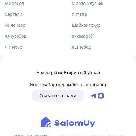
Миробод
Мирзо-Улуғбек
Сергели
Учтепа
Чилонзор
Шайхонтоҳур
Юнусобод
Яккасарой
Янгиҳаёт
Яшнобод
Новостройки
Вторичка
Журнал
Ипотека
Партнёрам
Личный кабинет
Связаться с нами