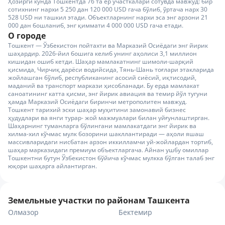
Ҳозирги кунда Тошкентда 76 та ер участкалари сотувда мавжуд: бир
сотихнинг нархи 5 250 дан 120 000 USD гача бўлиб, ўртача нарх 30
528 USD ни ташкил этади. Объектларнинг нархи эса энг арзони 21
000 дан бошланиб, энг қиммати 4 000 000 USD гача етади.
О городе
Тошкент — Ўзбекистон пойтахти ва Марказий Осиёдаги энг йирик
шаҳардир. 2026-йил бошига келиб унинг аҳолиси 3,1 миллион
кишидан ошиб кетди. Шаҳар мамлакатнинг шимоли-шарқий
қисмида, Чирчиқ дарёси водийсида, Тянь-Шань тоғлари этакларида
жойлашган бўлиб, республиканинг асосий сиёсий, иқтисодий,
маданий ва транспорт маркази ҳисобланади. Бу ерда мамлакат
саноатининг катта қисми, энг йирик авиация ва темир йўл тугуни
ҳамда Марказий Осиёдаги биринчи метрополитен мавжуд.
Тошкент тарихий эски шаҳар муҳитини замонавий бизнес
ҳудудлари ва янги турар- жой мажмуалари билан уйғунлаштирган.
Шаҳарнинг туманларга бўлингани мамлакатдаги энг йирик ва
хилма-хил кўчмас мулк бозорини шакллантиради — аҳоли яшаш
массивларидаги нисбатан арзон иккилламчи уй-жойлардан тортиб,
шаҳар марказидаги премиум объектларгача. Айнан ушбу омиллар
Тошкентни бутун Ўзбекистон бўйича кўчмас мулкка бўлган талаб энг
юқори шаҳарга айлантирган.
Земельные участки по районам Ташкента
Олмазор
Бектемир