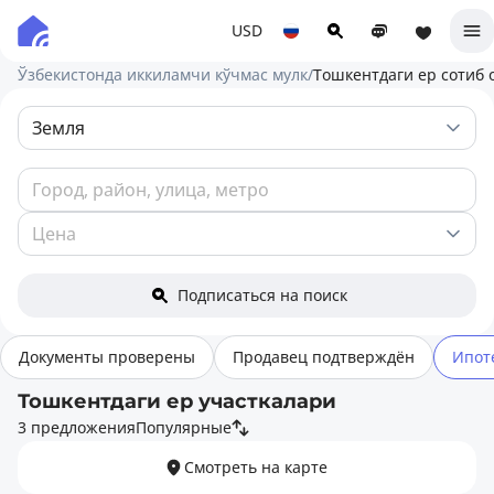
USD
Ўзбекистонда иккиламчи кўчмас мулк
/
Тошкентдаги ер сотиб
Подписаться на поиск
Документы проверены
Продавец подтверждён
Ипот
Тошкентдаги ер участкалари
3 предложения
Популярные
Смотреть на карте