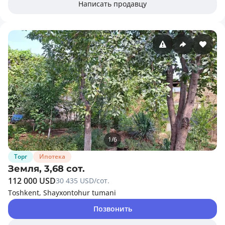
Написать продавцу
1
/
6
Торг
Ипотека
Земля, 3,68 сот.
112 000 USD
30 435 USD/сот.
Toshkent, Shayxontohur tumani
Позвонить