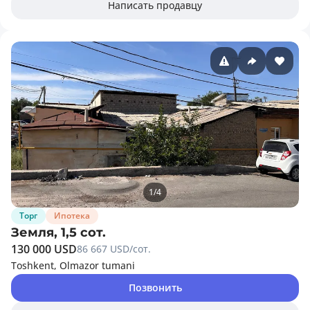
Написать продавцу
1
/
4
Торг
Ипотека
Земля, 1,5 сот.
130 000 USD
86 667 USD/сот.
Toshkent, Olmazor tumani
Позвонить