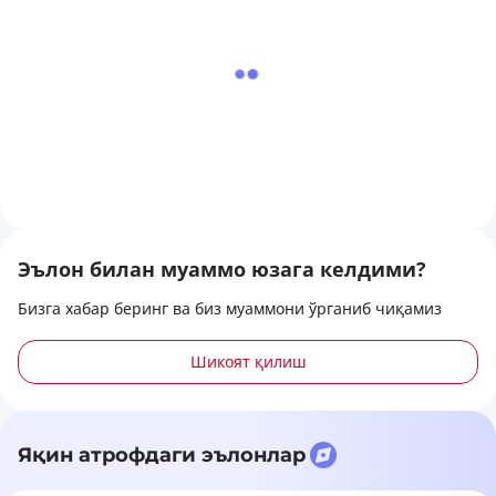
Эълон билан муаммо юзага келдими?
Бизга хабар беринг ва биз муаммони ўрганиб чиқамиз
Шикоят қилиш
Яқин атрофдаги эълонлар