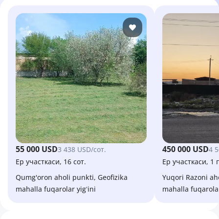
55 000 USD
450 000 USD
3 438 USD/сот.
4 
Ер участкаси, 16 сот.
Ер участкаси, 1 
Qumg'oron aholi punkti, Geofizika
Yuqori Razoni aholi punkti, Tutikunda
mahalla fuqarolar yigʻini
mahalla fuqarolar