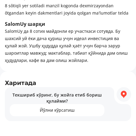
8 sôtiqli yer sotiladi manzil kogonda dexmirzayondan
ôtgandan keyin dakmentlari joyida qolgan ma'lumotlar telda
SalomUy шарҳи
SalomUy да 8 сотих майдонли ер участкаси сотувда. Бу
шахсий уй ёки дача қуриш учун идеал инвестиция ва
қулай жой. Ушбу ҳудудда қулай ҳаёт учун барча зарур
шароитлар мавжуд: мактаблар, табиат қўйнида дам олиш
ҳудудлари, кафе ва дам олиш жойлари.
Харитада
Текшириб кўринг, бу жойга етиб бориш
қулайми?
Йўлни кўрсатиш