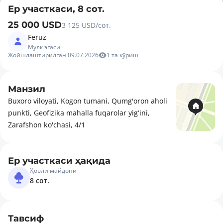
Ер участкаси, 8 сот.
25 000 USD
3 125 USD/сот.
Feruz
Мулк эгаси
Жойшлаштирилган 09.07.2026
1 та кўриш
Манзил
Buxoro viloyati, Kogon tumani, Qumg'oron aholi
punkti, Geofizika mahalla fuqarolar yigʻini,
Zarafshon ko'chasi, 4/1
Ер участкаси ҳақида
Ҳовли майдони
8 сот.
Тавсиф