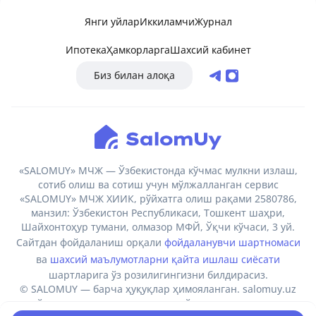
Янги уйлар
Иккиламчи
Журнал
Ипотека
Ҳамкорларга
Шахсий кабинет
Биз билан алоқа
«SALOMUY» МЧЖ — Ўзбекистонда кўчмас мулкни излаш,
сотиб олиш ва сотиш учун мўлжалланган сервис
«SALOMUY» МЧЖ ХИИК, рўйхатга олиш рақами 2580786,
манзил: Ўзбекистон Республикаси, Тошкент шаҳри,
Шайхонтоҳур тумани, олмазор МФЙ, Ўқчи кўчаси, 3 уй.
Сайтдан фойдаланиш орқали
фойдаланувчи шартномаси
ва
шахсий маълумотларни қайта ишлаш сиёсати
шартларига ўз розилигингизни билдирасиз.
© SALOMUY — барча ҳуқуқлар ҳимояланган. salomuy.uz
сайтидаги маълумотларни намойиш этиш, нусхалаш,