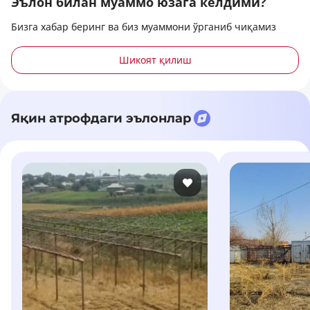
Эълон билан муаммо юзага келдими?
Бизга хабар беринг ва биз муаммони ўрганиб чиқамиз
Шикоят қилиш
Яқин атрофдаги эълонлар