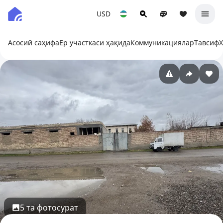
USD
Асосий саҳифа
Ер участкаси ҳақида
Коммуникациялар
Тавсиф
5 та фотосурат