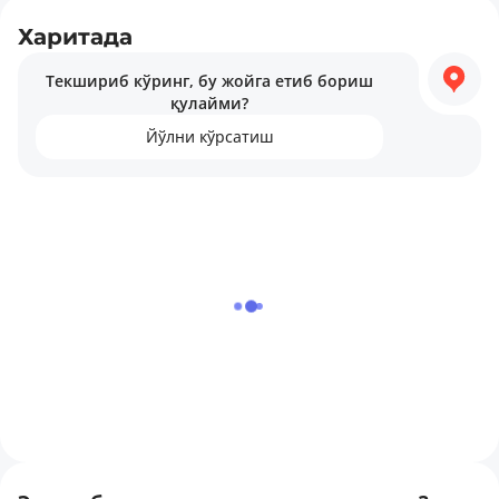
Харитада
Текшириб кўринг, бу жойга етиб бориш
қулайми?
Йўлни кўрсатиш