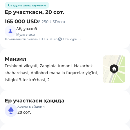
Савдолашиш мумкин
Ер участкаси, 20 сот.
165 000 USD
8 250 USD/сот.
Абдувахоб
Мулк эгаси
Жойшлаштирилган 01.07.2026
3 та кўриш
Манзил
Toshkent viloyati, Zangiota tumani, Nazarbek
shaharchasi, Ahilobod mahalla fuqarolar yigʻini,
Istiqlol 3-tor ko'chasi, 2
Ер участкаси ҳақида
Ҳовли майдони
20 сот.