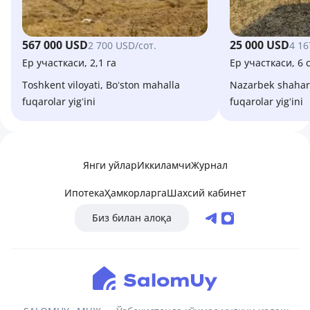
567 000 USD
25 000 USD
2 700 USD/сот.
4 16
Ер участкаси, 2,1 га
Ер участкаси, 6 с
Toshkent viloyati, Boʻston mahalla
Nazarbek shaharchasi, Forobiy mahalla
fuqarolar yigʻini
fuqarolar yigʻini
Янги уйлар
Иккиламчи
Журнал
Ипотека
Ҳамкорларга
Шахсий кабинет
Биз билан алоқа