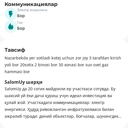
Коммуникациялар
Электр энергияси
Бор
Газ
Бор
Тавсиф
Nazarbekda yer sotiladi kotej uchun zor joy 3 tarafdan kirish
yoli bor 20sotix 2 binosi bor 30 xonasi bor suv svet gaz
hammasi bor
SalomUy шарҳи
SalomUy да 20 сотих майдонли ер участкаси сотувда. Бу
шахсий уй ёки дача қуриш учун идеал инвестиция ва
қулай жой. Участкадаги коммуникациялар: электр
энергияси. Ҳудуд ривожланган инфратузилмаси билан
ажралиб туради: диний объектлар, боғчалар, шунингдек
кафе ва дам олиш жойлари.