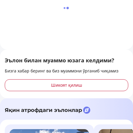
Эълон билан муаммо юзага келдими?
Бизга хабар беринг ва биз муаммони ўрганиб чиқамиз
Шикоят қилиш
Яқин атрофдаги эълонлар