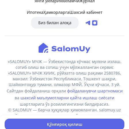
Янги уйлар
Иккиламчи
Журнал
Ипотека
Ҳамкорларга
Шахсий кабинет
Биз билан алоқа
«SALOMUY» МЧЖ — Ўзбекистонда кўчмас мулкни излаш,
сотиб олиш ва сотиш учун мўлжалланган сервис
«SALOMUY» МЧЖ ХИИК, рўйхатга олиш рақами 2580786,
манзил: Ўзбекистон Республикаси, Тошкент шаҳри,
Шайхонтоҳур тумани, олмазор МФЙ, Ўқчи кўчаси, 3 уй.
Сайтдан фойдаланиш орқали
фойдаланувчи шартномаси
ва
шахсий маълумотларни қайта ишлаш сиёсати
шартларига ўз розилигингизни билдирасиз.
© SALOMUY — барча ҳуқуқлар ҳимояланган. salomuy.uz
сайтидаги маълумотларни намойиш этиш, нусхалаш,
кўпайтириш, тарқатиш ва бошқа тарзда фойдаланиш
Қўнғироқ қилиш
фақат ҳавола кўрсатилган ҳолда амалга оширилиши