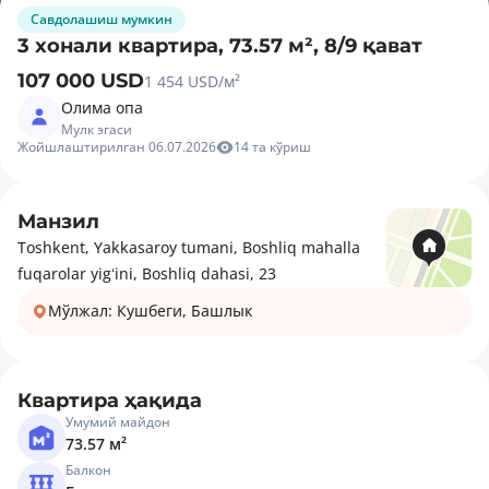
Савдолашиш мумкин
3 хонали квартира, 73.57 м², 8/9 қават
107 000 USD
1 454 USD/м²
Олима опа
Мулк эгаси
Жойшлаштирилган 06.07.2026
14 та кўриш
Манзил
Toshkent, Yakkasaroy tumani, Boshliq mahalla
fuqarolar yigʻini, Boshliq dahasi, 23
Мўлжал: Кушбеги, Башлык
Квартира ҳақида
Умумий майдон
73.57 м²
Балкон