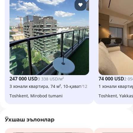
247 000 USD
74 000 USD
3 338 USD/м²
2 05
3 хонали квартира, 74 м², 10-қават
/12
1 хонали квартир
Toshkent, Mirobod tumani
Toshkent, Yakka
Ўхшаш эълонлар