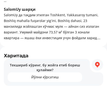
В квартире есть: Интернет, Холодильник, Телевизор,
SalomUy шарҳи
Кондиционер, Стиральная машина, Кухня, Балкон
SalomUy да тақдим этилган Toshkent, Yakkasaroy tumani,
Boshliq mahalla fuqarolar yigʻini, Boshliq dahasi, 23
Рядом есть: Детская площадка, Детский сад, Остановки,
манзилида жойлашган кўчмас мулк — айнан сиз излаган
Стоянка, Супермаркет, магазины
вариант. Умумий майдони 73,57 м² бўлган 3 хонали
квартира — яшаш ёки инвестиция учун фойдали харид.
Квартиранинг афзалликларига қуйидагилар киради:
балкон ва алохида санузел. Харид вақтида қуйидаги
имкониятлар мавжуд: савдолашиш. Ҳудуд ривожланган
Харитада
инфратузилмаси билан ажралиб туради: диний объектлар,
Текшириб кўринг, бу жойга етиб бориш
яшил ҳудудлар, шунингдек боғчалар.
қулайми?
Йўлни кўрсатиш