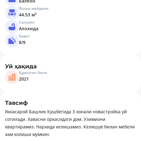
Балкон
Яшаш майдони
44.53 м²
Санузел
Алохида
Қават
8/9
Уй ҳақида
Қурилган йили
2021
Тавсиф
Яккасарой Башлик Кушбегида 3 хонали новастройка уй
сотилади. Хавасни оркасидаги дом. Узимизни
квартирамиз. Нархида келишамиз. Келишув билан мебели
хам колиши мумкин.