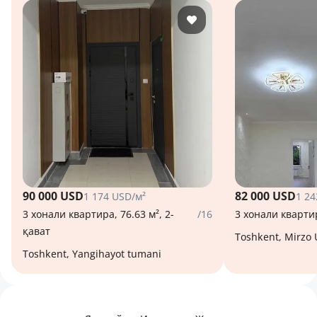
90 000 USD
82 000 USD
1 174 USD/м²
1 24
3 хонали квартира, 76.63 м², 2-
/16
3 хонали квартир
қават
Toshkent, Mirzo
Toshkent, Yangihayot tumani