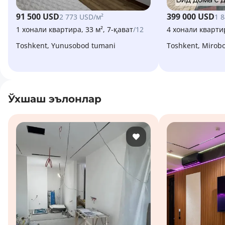
91 500 USD
399 000 USD
2 773 USD/м²
1 
1 хонали квартира, 33 м², 7-қават
/12
4 хонали квартир
Toshkent, Yunusobod tumani
Toshkent, Mirob
Ўхшаш эълонлар