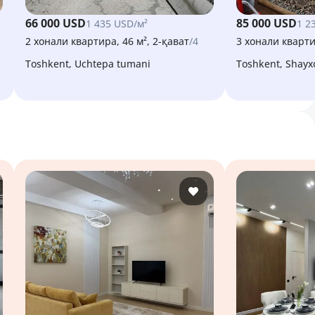
66 000 USD
85 000 USD
1 435 USD/м²
1 2
2 хонали квартира, 46 м², 2-қават
/4
3 хонали кварти
Toshkent, Uchtepa tumani
Toshkent, Shay