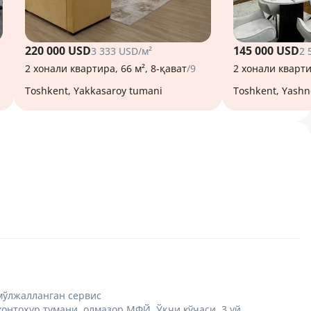
220 000 USD
145 000 USD
3 333 USD/м²
2 
2 хонали квартира, 66 м², 8-қават
/9
2 хонали кварти
Toshkent, Yakkasaroy tumani
Toshkent, Yash
мўлжалланган сервис
нтоҳур тумани, олмазор МФЙ, Ўқчи кўчаси, 3 уй.