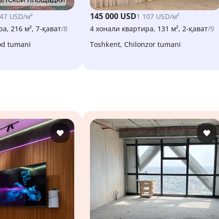
145 000 USD
847 USD/м²
1 107 USD/м²
а, 216 м², 7-қават
/8
4 хонали квартира, 131 м², 2-қават
/9
od tumani
Toshkent, Chilonzor tumani