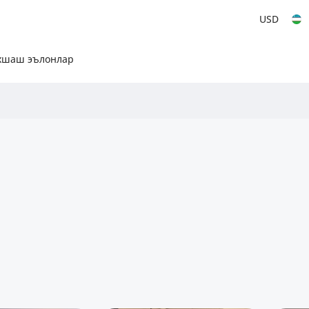
USD
хшаш эълонлар