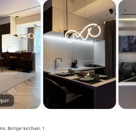
урат
i, Boʻrijar koʻchasi, 1