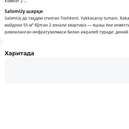
Комнат 2
SalomUy шарҳи
Этаж 7
SalomUy да тақдим этилган Toshkent, Yakkasaroy tumani, Rakat
майдони 55 м² бўлган 2 хонали квартира — яшаш ёки инвест
Общая площадь 51м2 +лоджия 7м2
ривожланган инфратузилмаси билан ажралиб туради: диний 
Фото все настоящие
Харитада
Ремонт качественный
Стены итальянские
Полностью мебилирована
Техника Bosch
Сантехника Kale gallery