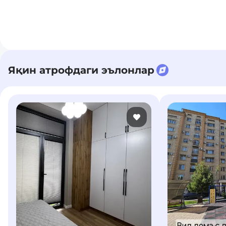
Двухконтурный котел итальянского производства
Адрес : Якксарайский р-н , ориентир сеул Мун , Magic city , Hu
Яқин атрофдаги эълонлар