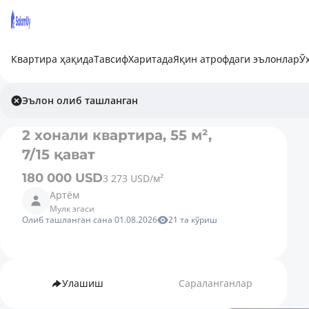
Квартира ҳақида
Тавсиф
Харитада
Яқин атрофдаги эълонлар
Ў
Эълон олиб ташланган
2 хонали квартира, 55 м²,
7/15 қават
180 000 USD
3 273 USD/м²
Артём
Мулк эгаси
Олиб ташланган сана 01.08.2026
21 та кўриш
Улашиш
Сараланганлар