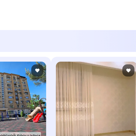
mo arena , Tashkent city