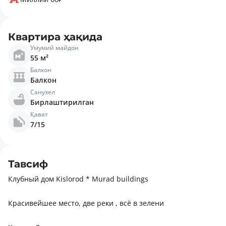
Квартира ҳақида
Умумий майдон
55 м²
Балкон
Балкон
Санузел
Бирлаштирилган
Қават
7/15
Тавсиф
Клубный дом Kislorod * Murad buildings
Красивейшее место, две реки , всё в зелени