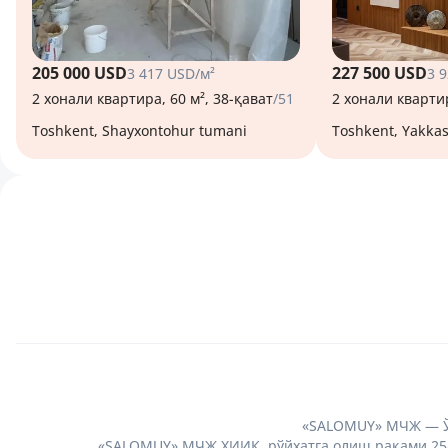
205 000 USD
227 500 USD
3 417 USD/м²
3 
2 хонали квартира, 60 м², 38-қават
/51
2 хонали квартир
Toshkent, Shayxontohur tumani
Toshkent, Yakka
«SALOMUY» МЧЖ — Ўз
«SALOMUY» МЧЖ ХИИК, рўйхатга олиш рақами 2580