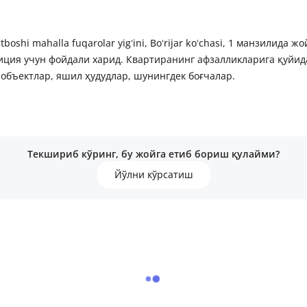
boshi mahalla fuqarolar yigʻini, Boʻrijar koʻchasi, 1 манзилид
иция учун фойдали харид. Квартиранинг афзалликларига қуйида
объектлар, яшил ҳудудлар, шунингдек боғчалар.
Текшириб кўринг, бу жойга етиб бориш қулайми?
Йўлни кўрсатиш