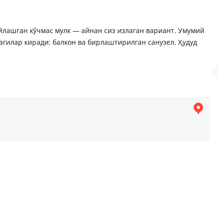
а жойлашган кўчмас мулк — айнан сиз излаган вариант. Умумий
гилар киради: балкон ва бирлаштирилган санузел. Ҳудуд