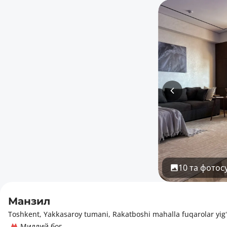
10 та фотос
Манзил
Toshkent, Yakkasaroy tumani, Rakatboshi mahalla fuqarolar yigʻin
Миллий боғ