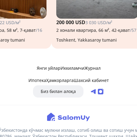
200 000 USD
922 USD/м²
3 030 USD/м²
а, 58 м², 7-қават
/16
2 хонали квартира, 66 м², 42-қават
/57
saroy tumani
Toshkent, Yakkasaroy tumani
Янги уйлар
Иккиламчи
Журнал
Ипотека
Ҳамкорларга
Шахсий кабинет
Биз билан алоқа
бекистонда кўчмас мулкни излаш, сотиб олиш ва сотиш учун 
786, манзил: Ўзбекистон Республикаси, Тошкент шаҳри, Шайхо