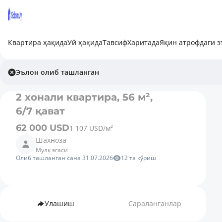
Квартира ҳақида
Уй ҳақида
Тавсиф
Харитада
Яқин атрофдаги 
Эълон олиб ташланган
2 хонали квартира, 56 м²,
6/7 қават
62 000 USD
1 107 USD/м²
Шахноза
Мулк эгаси
Олиб ташланган сана 31.07.2026
12 та кўриш
Улашиш
Сараланганлар