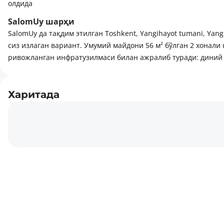
олдида
SalomUy шарҳи
SalomUy да тақдим этилган Toshkent, Yangihayot tumani, Yangi
сиз излаган вариант. Умумий майдони 56 м² бўлган 2 хонал
ривожланган инфратузилмаси билан ажралиб туради: диний 
Харитада