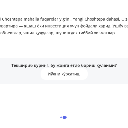
 Choshtepa mahalla fuqarolar yigʻini, Yangi Choshtepa dahasi, 
и квартира — яшаш ёки инвестиция учун фойдали харид. Ушбу в
объектлар, яшил ҳудудлар, шунингдек тиббий хизматлар.
Текшириб кўринг, бу жойга етиб бориш қулайми?
Йўлни кўрсатиш