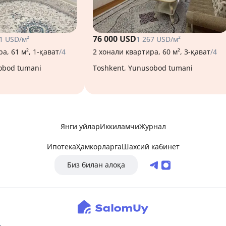
76 000 USD
1 USD/м²
1 267 USD/м²
а, 61 м², 1-қават
/4
2 хонали квартира, 60 м², 3-қават
/4
sobod tumani
Toshkent, Yunusobod tumani
Янги уйлар
Иккиламчи
Журнал
Ипотека
Ҳамкорларга
Шахсий кабинет
Биз билан алоқа