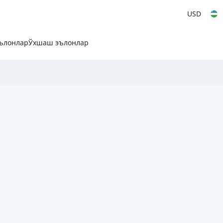
USD
эълонлар
Ўхшаш эълонлар