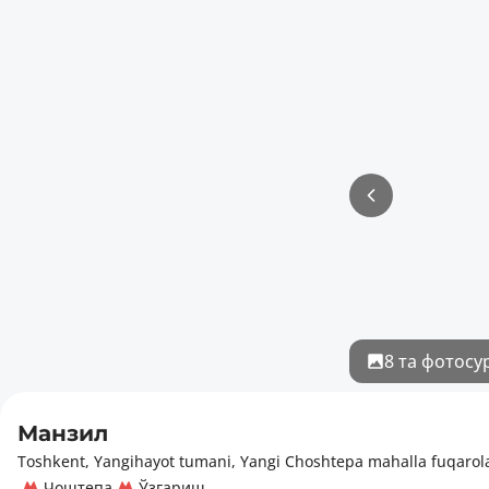
8 та фотосу
Манзил
Toshkent, Yangihayot tumani, Yangi Choshtepa mahalla fuqarolar 
Чоштепа
Ўзгариш