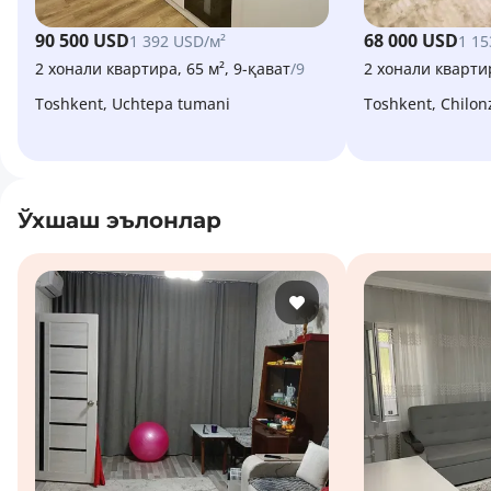
90 500 USD
68 000 USD
1 392 USD/м²
1 15
2 хонали квартира, 65 м², 9-қават
/9
2 хонали квартир
Toshkent, Uchtepa tumani
Toshkent, Chilo
Ўхшаш эълонлар