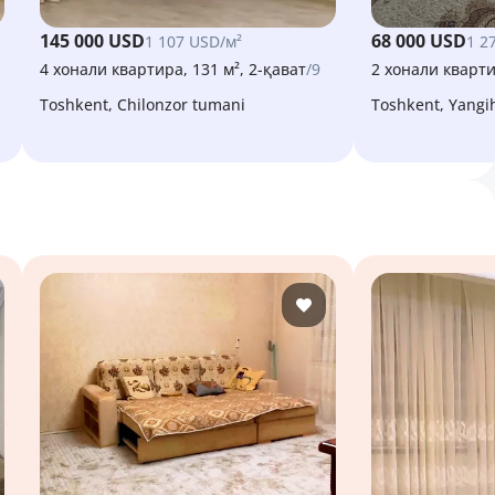
145 000 USD
68 000 USD
1 107 USD/м²
1 2
4 хонали квартира, 131 м², 2-қават
/9
2 хонали квартир
Toshkent, Chilonzor tumani
Toshkent, Yang