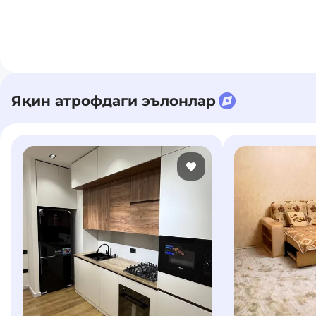
Яқин атрофдаги эълонлар