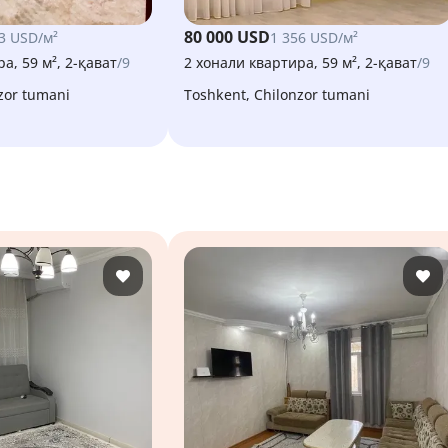
80 000 USD
3 USD/м²
1 356 USD/м²
а, 59 м², 2-қават
/9
2 хонали квартира, 59 м², 2-қават
/9
nzor tumani
Toshkent, Chilonzor tumani