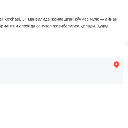
Oʻzar koʻchasi, 31 манзилида жойлашган кўчмас мулк — айнан
ариантни алохида санузел жозибалироқ қилади. Ҳудуд