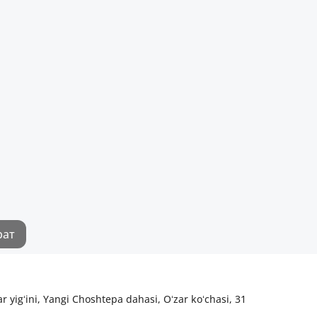
рат
yigʻini, Yangi Choshtepa dahasi, Oʻzar koʻchasi, 31