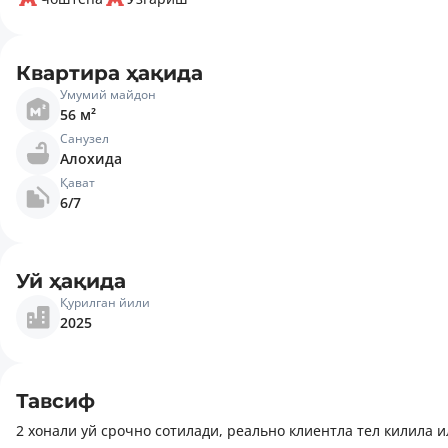
Квартира ҳақида
Умумий майдон
56 м²
Санузел
Алохида
Қават
6/7
Уй ҳақида
Қурилган йили
2025
Тавсиф
2 хонали уй срочно сотилади, реально клиентла тел килила илтимос. Уйда телвизордан бошка Хамма нарса колади. Кридитгаям бервураман. Давлат уйларимас бу, 