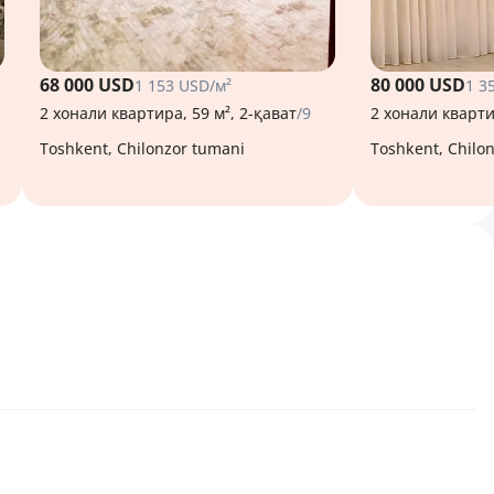
68 000 USD
80 000 USD
1 153 USD/м²
1 3
2 хонали квартира, 59 м², 2-қават
/9
2 хонали кварти
Toshkent, Chilonzor tumani
Toshkent, Chilo