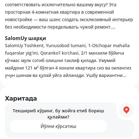
соответствовать исключительно вашему вкусу? Эта
просторная 4-комнатная квартира в современной
новостройке — ваш шанс создать эксклюзивный интерьер
без необходимости переделывать чужой ремонт.
SalomUy шарҳи
Премиальная локация:
SalomUy Toshkent, Yunusobod tumani, 1-Otchopar mahalla
Идеальная транспортная доступность! Всего 200 метров
fuqarolar yigʻini, Qorankoʻl koʻchasi, 2/1 манзили бўйича
пешком (менее 3 минут) до станции метро «Шахристан».
кўчмас мулк сотиб олишни таклиф қилади. Умумий
Вы в центре городской жизни, но в тихом и уютном
майдони 121 м² бўлган 4 хонали квартира сиз ва оилангиз
современном жилом комплексе.
учун шинам ва қулай уйга айланади. Ушбу вариантни
балконлар ва алохида санузел жозибалироқ қилади.
Ключевые характеристики:
Харидорлар учун савдолашиш имконияти мавжуд. Ушбу
ҳудудда қулай ҳаёт учун барча зарур шароитлар мавжуд:
Харитада
- Этажность: 6 этаж 8-этажного монолитно-кирпичного
савдо марказлари, яшил ҳудудлар, диний объектлар.
дома.
Текшириб кўринг, бу жойга етиб бориш
қулайми?
- Состояние: «Коробка» — свободная планировка
Йўлни кўрсатиш
открывает безграничные возможности для дизайнерских
решений.