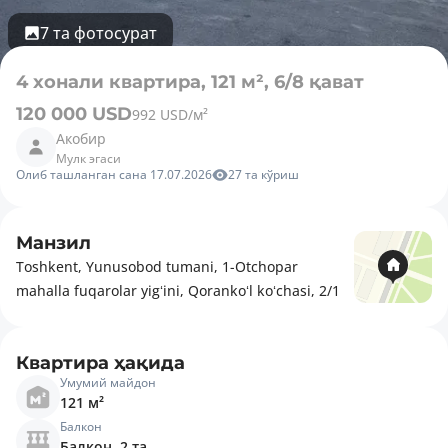
7 та фотосурат
4 хонали квартира, 121 м², 6/8 қават
120 000 USD
992 USD/м²
Акобир
Мулк эгаси
Олиб ташланган сана 17.07.2026
27 та кўриш
Манзил
Toshkent, Yunusobod tumani, 1-Otchopar
mahalla fuqarolar yigʻini, Qorankoʻl koʻchasi, 2/1
Квартира ҳақида
Умумий майдон
121 м²
Балкон
Балкон, 2 та