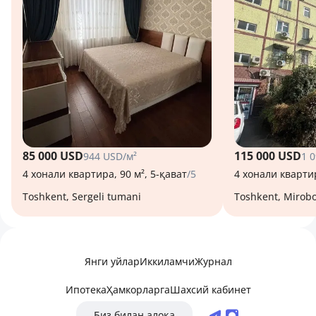
85 000 USD
115 000 USD
944 USD/м²
1 
4 хонали квартира, 90 м², 5-қават
/5
4 хонали квартир
Toshkent, Sergeli tumani
Toshkent, Mirob
Янги уйлар
Иккиламчи
Журнал
Ипотека
Ҳамкорларга
Шахсий кабинет
Биз билан алоқа