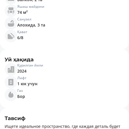
Яшаш майдони
74 м²
Санузел
Алохида, 3 та
Қават
6/8
Уй ҳақида
Қурилган йили
2024
Лифт
1 юк учун
Газ
Бор
Тавсиф
Ищете идеальное пространство, где каждая деталь будет