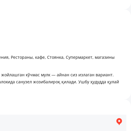
ения, Рестораны, кафе, Стоянка, Супермаркет, магазины
лида жойлашган кўчмас мулк — айнан сиз излаган вариант.
алохида санузел жозибалироқ қилади. Ушбу ҳудудда қулай