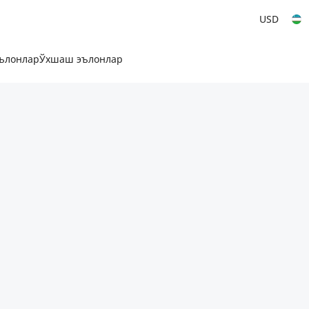
USD
эълонлар
Ўхшаш эълонлар