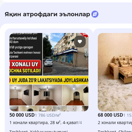
Яқин атрофдаги эълонлар
50 000 USD
68 000 USD
1 786 USD/м²
1 15
1 хонали квартира, 28 м², 4-қават
/4
2 хонали квартир
Toshkent, Yakkasaroy tumani
Toshkent, Chilo