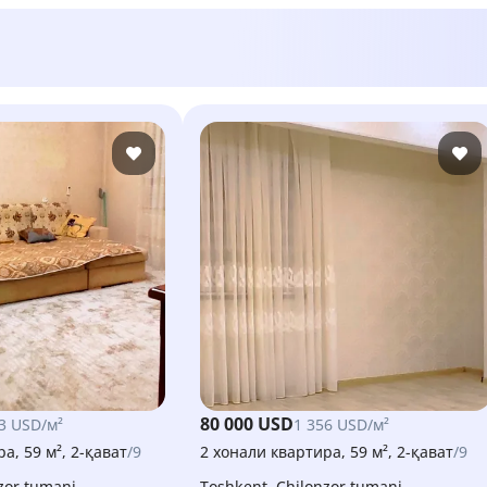
80 000 USD
3 USD/м²
1 356 USD/м²
а, 59 м², 2-қават
/9
2 хонали квартира, 59 м², 2-қават
/9
nzor tumani
Toshkent, Chilonzor tumani