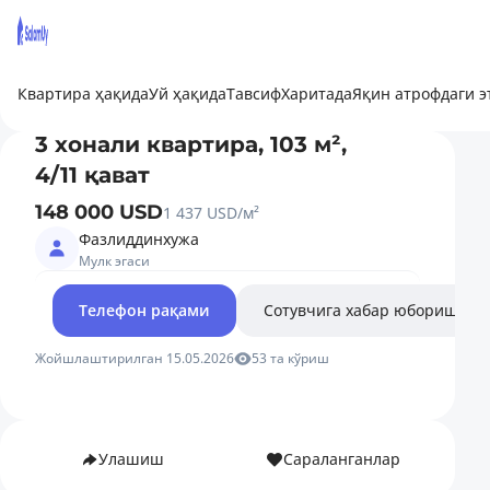
Квартира ҳақида
Уй ҳақида
Тавсиф
Харитада
Яқин атрофдаги 
3 хонали квартира, 103 м²,
4/11 қават
148 000 USD
1 437 USD/м²
Фазлиддинхужа
Мулк эгаси
Телефон рақами
Сотувчига хабар юбориш
Жойшлаштирилган 15.05.2026
53 та кўриш
Улашиш
Сараланганлар