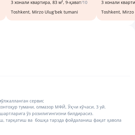
3 хонали квартира, 83 м², 9-қават
/10
3 хонали кварти
Toshkent, Mirzo Ulugʻbek tumani
Toshkent, Mirz
мўлжалланган сервис
нтоҳур тумани, олмазор МФЙ, Ўқчи кўчаси, 3 уй.
шартларига ўз розилигингизни билдирасиз.
иш, тарқатиш ва бошқа тарзда фойдаланиш фақат ҳавола