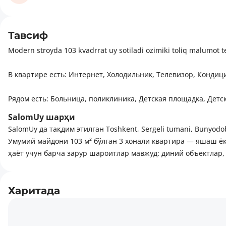
Тавсиф
Modern stroyda 103 kvadrrat uy sotiladi ozimiki toliq malumot t
В квартире есть: Интернет, Холодильник, Телевизор, Кондиц
Рядом есть: Больница, поликлиника, Детская площадка, Детск
SalomUy шарҳи
SalomUy да тақдим этилган Toshkent, Sergeli tumani, Bunyodob
Умумий майдони 103 м² бўлган 3 хонали квартира — яшаш ёк
ҳаёт учун барча зарур шароитлар мавжуд: диний объектлар,
Харитада