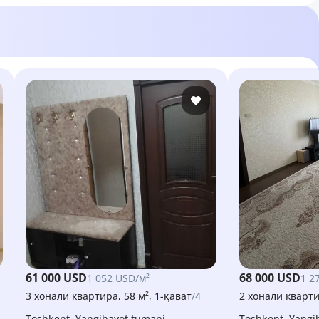
61 000 USD
68 000 USD
1 052 USD/м²
1 2
3 хонали квартира, 58 м², 1-қават
/4
2 хонали квартир
Toshkent, Yangihayot tumani
Toshkent, Yang