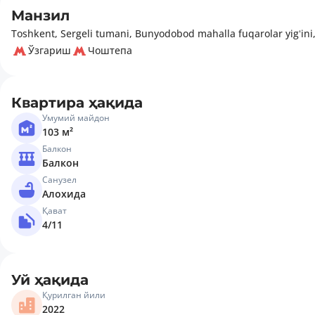
Манзил
Toshkent, Sergeli tumani, Bunyodobod mahalla fuqarolar yigʻini, 
Ўзгариш
Чоштепа
Квартира ҳақида
Умумий майдон
103 м²
Балкон
Балкон
Санузел
Алохида
Қават
4/11
Уй ҳақида
Қурилган йили
2022