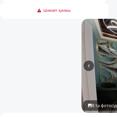
Шикоят қилиш
8 та фотосу