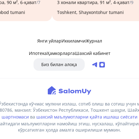
а, 90 м², 6-қават
/7
3 хонали квартира, 91 м², 4-қават
/9
nobod tumani
Toshkent, Shayxontohur tumani
Янги уйлар
Иккиламчи
Журнал
Ипотека
Ҳамкорларга
Шахсий кабинет
Биз билан алоқа
бекистонда кўчмас мулкни излаш, сотиб олиш ва сотиш учун 
786, манзил: Ўзбекистон Республикаси, Тошкент шаҳри, Шайхо
и шартномаси
ва
шахсий маълумотларни қайта ишлаш сиёсати
сайтидаги маълумотларни намойиш этиш, нусхалаш, кўпайтир
кўрсатилган ҳолда амалга оширилиши мумкин.