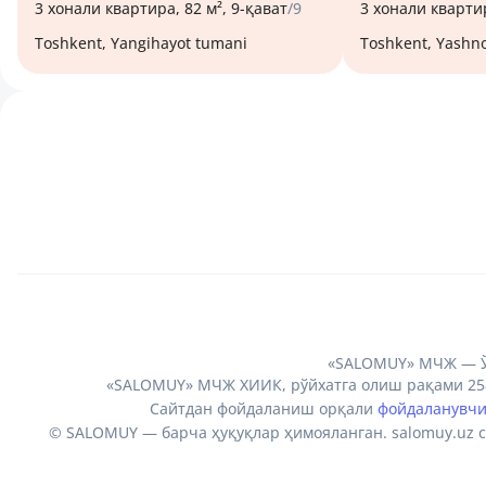
3 хонали квартира, 82 м², 9-қават
/9
3 хонали квартир
Toshkent, Yangihayot tumani
Toshkent, Yash
«SALOMUY» МЧЖ — Ўз
«SALOMUY» МЧЖ ХИИК, рўйхатга олиш рақами 2580
Сайтдан фойдаланиш орқали
фойдаланувч
© SALOMUY — барча ҳуқуқлар ҳимояланган. salomuy.uz 