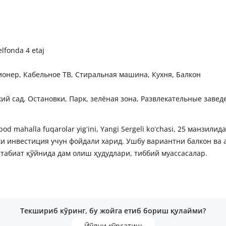
elfonda 4 etaj
ионер, Кабельное ТВ, Стиральная машина, Кухня, Балкон
ий сад, Остановки, Парк, зелёная зона, Развлекательные завед
od mahalla fuqarolar yigʻini, Yangi Sergeli koʻchasi, 25 манзи
и инвестиция учун фойдали харид. Ушбу вариантни балкон ва 
 табиат қўйнида дам олиш ҳудудлари, тиббий муассасалар.
Текшириб кўринг, бу жойга етиб бориш қулайми?
Йўлни кўрсатиш