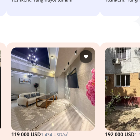
119 000 USD
192 000 USD
1 434 USD/м²
1 