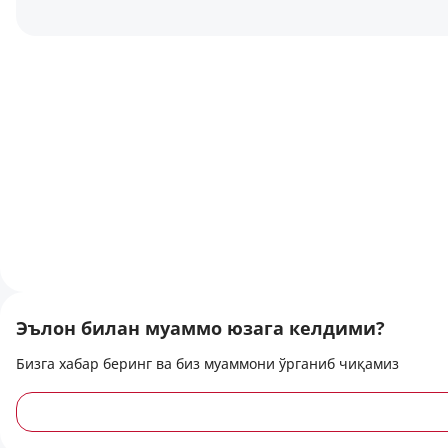
Эълон билан муаммо юзага келдими?
Бизга хабар беринг ва биз муаммони ўрганиб чиқамиз