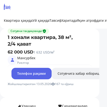
Квартира ҳақида
Уй ҳақида
Тавсиф
Харитада
Яқин атрофдаги 
Сотувчи тасдиқланди
1 хонали квартира, 38 м²,
2/4 қават
62 000 USD
1 632 USD/м²
Мансурбек
Риелтор
Телефон рақами
Сотувчига хабар юбориш
Жойшлаштирилган 13.05.2026
167 та кўриш
Улашиш
Сараланганлар