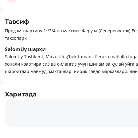
Тавсиф
Продам квартиру 1²/2/4 на массиве Феруза (Северовосток).
таксопарк
SalomUy шарҳи
SalomUy Toshkent, Mirzo Ulugʻbek tumani, Feruza mahalla fuq
хонали квартира сиз ва оилангиз учун шинам ва қулай уйга 
шароитлар мавжуд: мактаблар, йирик савдо марказлари, дин
Харитада