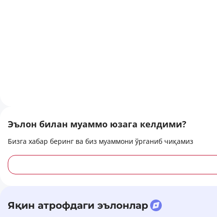
Эълон билан муаммо юзага келдими?
Бизга хабар беринг ва биз муаммони ўрганиб чиқамиз
Яқин атрофдаги эълонлар