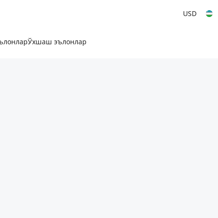
USD
эълонлар
Ўхшаш эълонлар