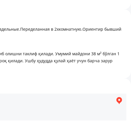
 раздельные.Переделанная в 2хкомнатную.Ориентир бывший
сотиб олишни таклиф қилади. Умумий майдони 38 м² бўлган 1
роқ қилади. Ушбу ҳудудда қулай ҳаёт учун барча зарур