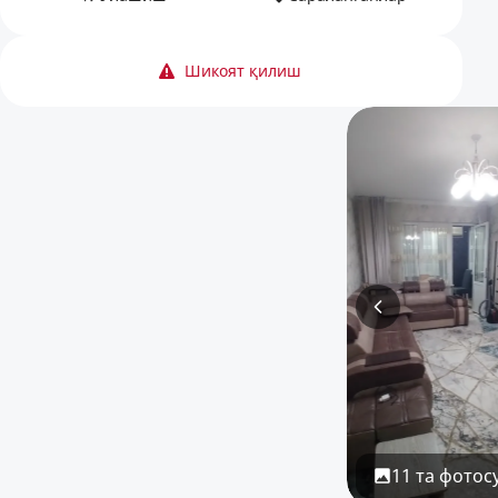
Шикоят қилиш
11 та фотос