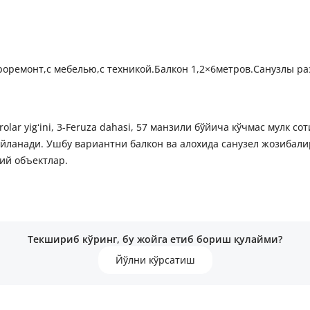
Евроремонт,с мебелью,с техникой.Балкон 1,2×6метров.Санузлы
arolar yigʻini, 3-Feruza dahasi, 57 манзили бўйича кўчмас мулк 
айланади. Ушбу вариантни балкон ва алохида санузел жозибали
ий объектлар.
Текшириб кўринг, бу жойга етиб бориш қулайми?
Йўлни кўрсатиш