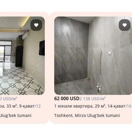
62 000 USD
0 USD/м²
2 138 USD/м²
а, 33 м², 9-қават
/12
1 хонали квартира, 29 м², 14-қават
/16
 Ulugʻbek tumani
Toshkent, Mirzo Ulugʻbek tumani