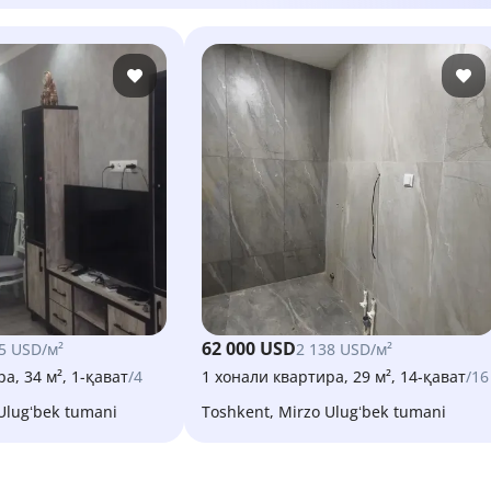
62 000 USD
5 USD/м²
2 138 USD/м²
а, 34 м², 1-қават
/4
1 хонали квартира, 29 м², 14-қават
/16
 Ulugʻbek tumani
Toshkent, Mirzo Ulugʻbek tumani