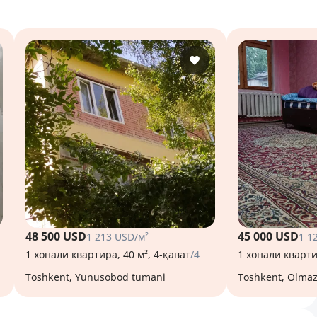
48 500 USD
45 000 USD
1 213 USD/м²
1 1
1 хонали квартира, 40 м², 4-қават
/4
1 хонали кварти
Toshkent, Yunusobod tumani
Toshkent, Olma