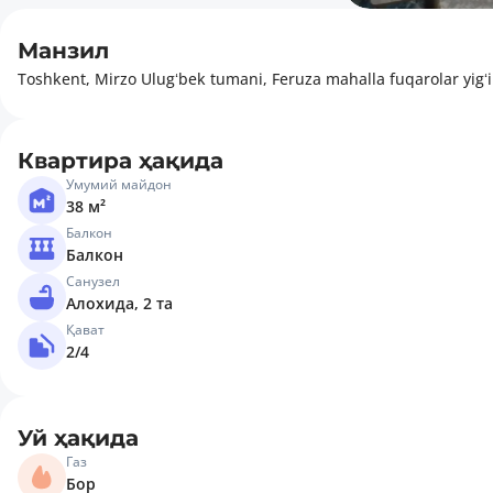
Манзил
Toshkent, Mirzo Ulugʻbek tumani, Feruza mahalla fuqarolar yigʻi
Квартира ҳақида
Умумий майдон
38 м²
Балкон
Балкон
Санузел
Алохида, 2 та
Қават
2/4
Уй ҳақида
Газ
Бор