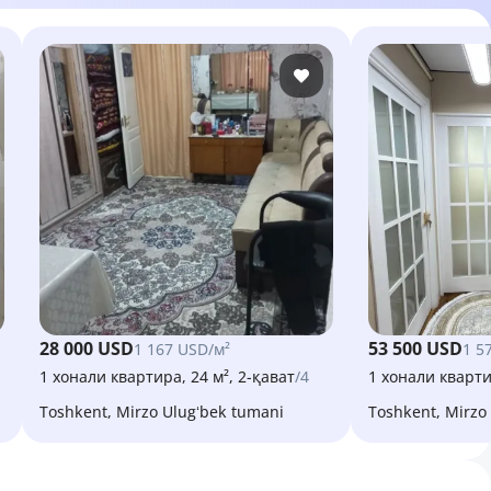
28 000 USD
53 500 USD
1 167 USD/м²
1 5
1 хонали квартира, 24 м², 2-қават
/4
1 хонали кварти
Toshkent, Mirzo Ulugʻbek tumani
Toshkent, Mirz