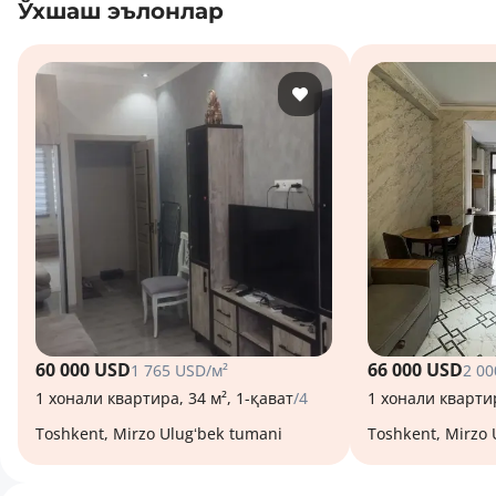
Ўхшаш эълонлар
60 000 USD
66 000 USD
1 765 USD/м²
2 00
1 хонали квартира, 34 м², 1-қават
/4
1 хонали квартир
Toshkent, Mirzo Ulugʻbek tumani
Toshkent, Mirzo