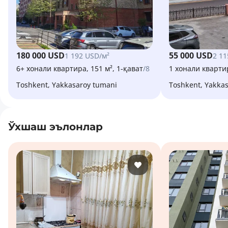
180 000 USD
55 000 USD
1 192 USD/м²
2 11
6+ хонали квартира, 151 м², 1-қават
/8
1 хонали квартир
Toshkent, Yakkasaroy tumani
Toshkent, Yakka
Ўхшаш эълонлар