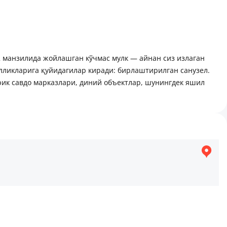
i, 52 манзилида жойлашган кўчмас мулк — айнан сиз излаган
лликларига қуйидагилар киради: бирлаштирилган санузел.
ик савдо марказлари, диний объектлар, шунингдек яшил