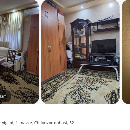
рат
yigʻini, 1-mavze, Chilonzor dahasi, 52