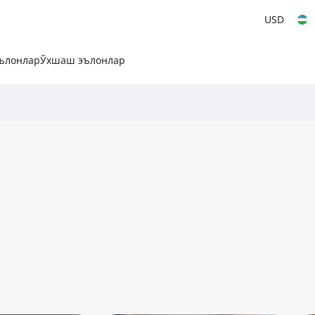
USD
эълонлар
Ўхшаш эълонлар