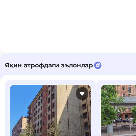
Яқин атрофдаги эълонлар