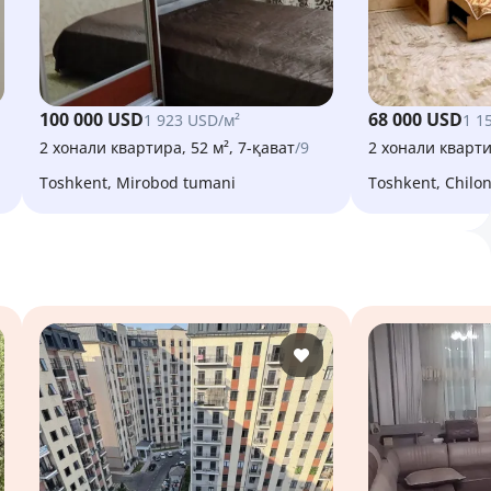
100 000 USD
68 000 USD
1 923 USD/м²
1 1
2 хонали квартира, 52 м², 7-қават
/9
2 хонали кварти
Toshkent, Mirobod tumani
Toshkent, Chilo