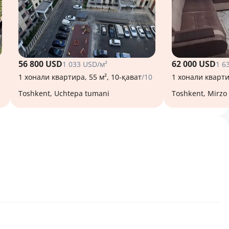
56 800 USD
62 000 USD
1 033 USD/м²
1 6
1 хонали квартира, 55 м², 10-қават
/10
1 хонали кварти
Toshkent, Uchtepa tumani
Toshkent, Mirz