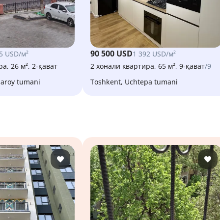
90 500 USD
5 USD/м²
1 392 USD/м²
а, 26 м², 2-қават
2 хонали квартира, 65 м², 9-қават
/9
saroy tumani
Toshkent, Uchtepa tumani