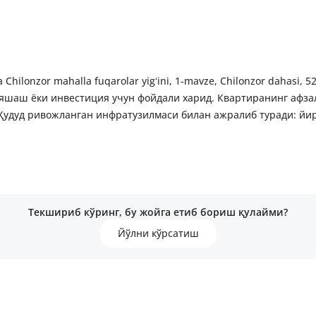
a Chilonzor mahalla fuqarolar yigʻini, 1-mavze, Chilonzor dahas
 яшаш ёки инвестиция учун фойдали харид. Квартиранинг афза
Ҳудуд ривожланган инфратузилмаси билан ажралиб туради: йир
Текшириб кўринг, бу жойга етиб бориш қулайми?
Йўлни кўрсатиш