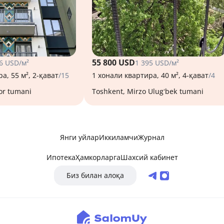
55 800 USD
6 USD/м²
1 395 USD/м²
а, 55 м², 2-қават
/15
1 хонали квартира, 40 м², 4-қават
/4
or tumani
Toshkent, Mirzo Ulugʻbek tumani
Янги уйлар
Иккиламчи
Журнал
Ипотека
Ҳамкорларга
Шахсий кабинет
Биз билан алоқа