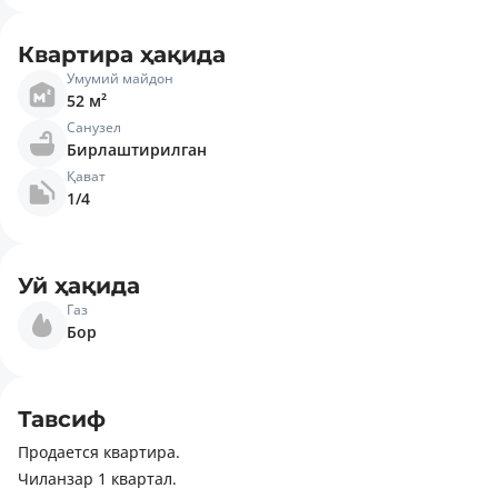
Квартира ҳақида
Умумий майдон
52 м²
Санузел
Бирлаштирилган
Қават
1/4
Уй ҳақида
Газ
Бор
Тавсиф
Продается квартира.
Чиланзар 1 квартал.