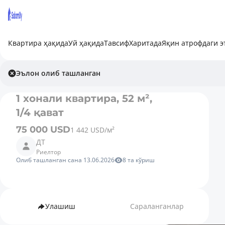
Квартира ҳақида
Уй ҳақида
Тавсиф
Харитада
Яқин атрофдаги 
Эълон олиб ташланган
1 хонали квартира, 52 м²,
1/4 қават
75 000 USD
1 442 USD/м²
ДТ
Риелтор
Олиб ташланган сана 13.06.2026
8 та кўриш
Улашиш
Сараланганлар