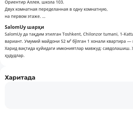
Ориентир Аллея, школа 103.
Двух комнатная переделанная в одну комнатную,
на первом этаже.
Высокопотолочный кирпичный дом.
SalomUy шарҳи
Общая площадь 52 м².
SalomUy да тақдим этилган Toshkent, Chilonzor tumani, 1-Katt
Без балкона.
вариант. Умумий майдони 52 м² бўлган 1 хонали квартира —
Санузел совмещённый.
Харид вақтида қуйидаги имкониятлар мавжуд: савдолашиш. 
Квартира чистая уютная.
ҳудудлар.
Мебель техника остаётся.
Харитада