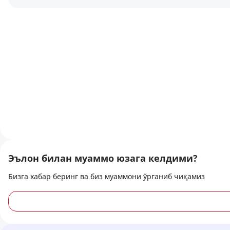
Эълон билан муаммо юзага келдими?
Бизга хабар беринг ва биз муаммони ўрганиб чиқамиз