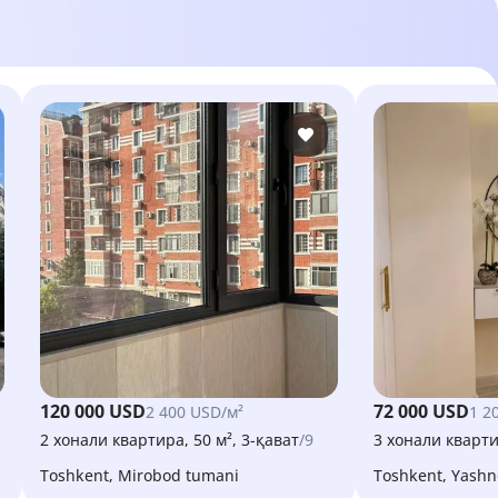
120 000 USD
72 000 USD
2 400 USD/м²
1 2
2 хонали квартира, 50 м², 3-қават
/9
3 хонали кварти
Toshkent, Mirobod tumani
Toshkent, Yash