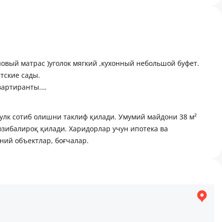
новый матрас )уголок мягкий ,кухонный небольшой буфет.
тские сады.
вартиранты.
ас мулк сотиб олишни таклиф қилади. Умумий майдони 38 м²
озибалироқ қилади. Харидорлар учун ипотека ва
ний объектлар, боғчалар.