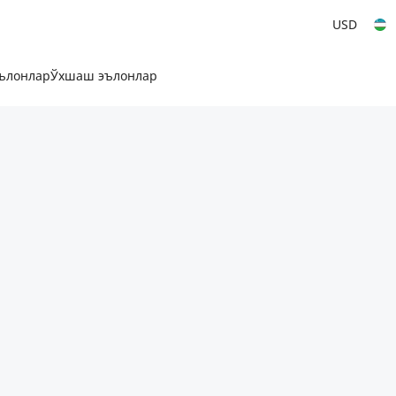
USD
эълонлар
Ўхшаш эълонлар