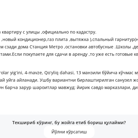
в квартиру с улицы ,официально по кадастру.
к ,новый кондиционер,газ плита ,вытяжка ),спальный гарнитур(
ям сзади дома Станция Метро ,остановки автобусные .Школы ,де
ами.Если покупаете для сдачи в аренду ,то уже есть готовые к
rolar yigʻini, 4-mavze, Qoʻyliq dahasi, 13 манзили бўйича кўчм
улай уйга айланади. Ушбу вариантни бирлаштирилган санузел ж
н барча зарур шароитлар мавжуд: йирик савдо марказлари, ди
Текшириб кўринг, бу жойга етиб бориш қулайми?
Йўлни кўрсатиш