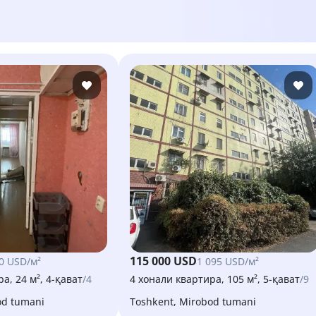
115 000 USD
0 USD/м²
1 095 USD/м²
а, 24 м², 4-қават
/4
4 хонали квартира, 105 м², 5-қават
/9
od tumani
Toshkent, Mirobod tumani