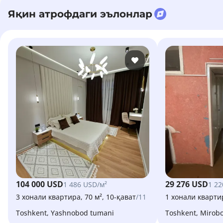
Яқин атрофдаги эълонлар
104 000 USD
29 276 USD
1 486 USD/м²
1 22
3 хонали квартира, 70 м², 10-қават
/11
1 хонали квартир
Toshkent, Yashnobod tumani
Toshkent, Mirob