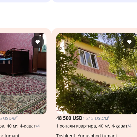
48 500 USD
5 USD/м²
1 213 USD/м²
а, 40 м², 4-қават
/4
1 хонали квартира, 40 м², 4-қават
/4
or tumani
Toshkent, Yunusobod tumani