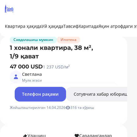
Квартира ҳақида
Уй ҳақида
Тавсиф
Харитада
Яқин атрофдаги 
Савдолашиш мумкин
Ипотека
1 хонали квартира, 38 м²,
1/9 қават
47 000 USD
1 237 USD/м²
Светлана
Мулк эгаси
Телефон рақами
Сотувчига хабар юбориш
Жойшлаштирилган 14.04.2026
316 та кўриш
Улашиш
Сараланганлар