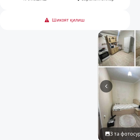
Шикоят қилиш
3 та фотосу