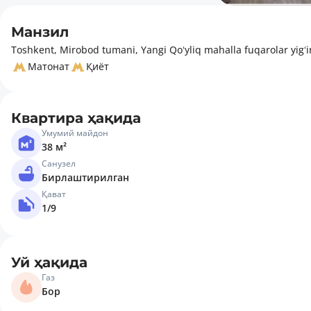
Манзил
Toshkent, Mirobod tumani, Yangi Qoʻyliq mahalla fuqarolar yigʻin
Матонат
Қиёт
Квартира ҳақида
Умумий майдон
38 м²
Санузел
Бирлаштирилган
Қават
1/9
Уй ҳақида
Газ
Бор