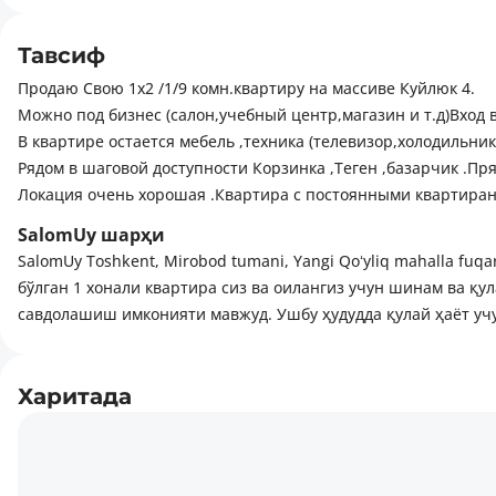
Тавсиф
Продаю Свою 1х2 /1/9 комн.квартиру на массиве Куйлюк 4.
Можно под бизнес (салон,учебный центр,магазин и т.д)Вход 
В квартире остается мебель ,техника (телевизор,холодильни
Рядом в шаговой доступности Корзинка ,Теген ,базарчик .Пр
Локация очень хорошая .Квартира с постоянными квартирант
Все вопросы по телефону или при встрече .
SalomUy шарҳи
SalomUy Toshkent, Mirobod tumani, Yangi Qoʻyliq mahalla fuqa
бўлган 1 хонали квартира сиз ва оилангиз учун шинам ва қ
савдолашиш имконияти мавжуд. Ушбу ҳудудда қулай ҳаёт учу
Харитада