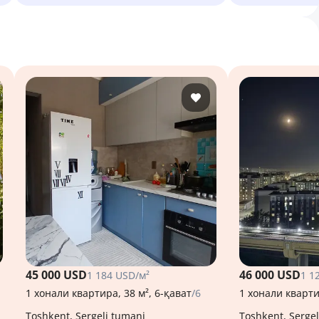
45 000 USD
46 000 USD
1 184 USD/м²
1 1
1 хонали квартира, 38 м², 6-қават
/6
1 хонали кварти
Toshkent, Sergeli tumani
Toshkent, Serge