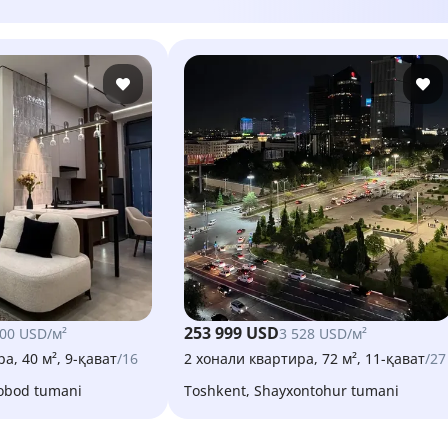
253 999 USD
000 USD/м²
3 528 USD/м²
а, 40 м², 9-қават
/16
2 хонали квартира, 72 м², 11-қават
/27
sobod tumani
Toshkent, Shayxontohur tumani