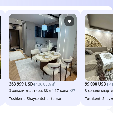
363 999 USD
99 000 USD
4 136 USD/м²
1 4
3 хонали квартира, 88 м², 17-қават
/27
3 хонали кварти
Toshkent, Shayxontohur tumani
Toshkent, Shay