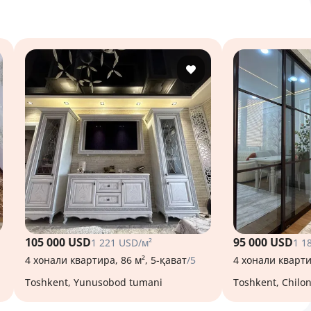
105 000 USD
95 000 USD
1 221 USD/м²
1 1
4 хонали квартира, 86 м², 5-қават
/5
4 хонали кварти
Toshkent, Yunusobod tumani
Toshkent, Chilo