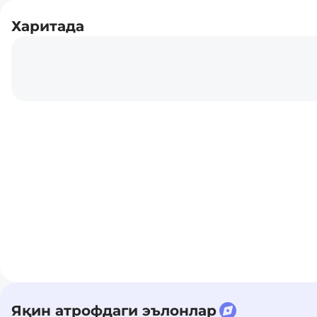
Харитада
Яқин атрофдаги эълонлар