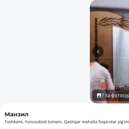
7 та фотосу
Манзил
Toshkent, Yunusobod tumani, Qashqar mahalla fuqarolar yigʻini