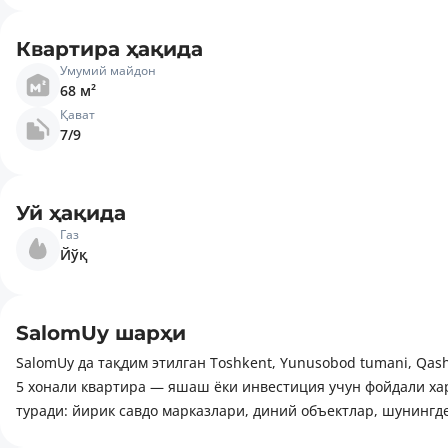
Квартира ҳақида
Умумий майдон
68 м²
Қават
7/9
Уй ҳақида
Газ
Йўқ
SalomUy шарҳи
SalomUy да тақдим этилган Toshkent, Yunusobod tumani, Qash
5 хонали квартира — яшаш ёки инвестиция учун фойдали ха
туради: йирик савдо марказлари, диний объектлар, шунингд