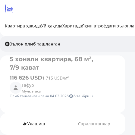
Квартира ҳақида
Уй ҳақида
Харитада
Яқин атрофдаги эълонла
Эълон олиб ташланган
5 хонали квартира, 68 м²,
7/9 қават
116 626 USD
1 715 USD/м²
Гафур
Мулк эгаси
Олиб ташланган сана 04.03.2026
6 та кўриш
Улашиш
Сараланганлар