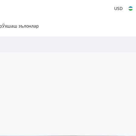
USD
р
Ўхшаш эълонлар