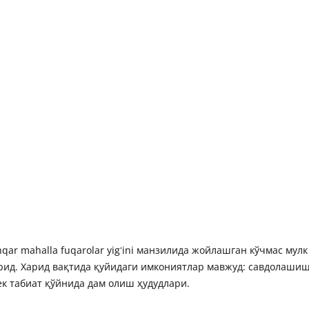
qar mahalla fuqarolar yigʻini манзилида жойлашган кўчмас мул
рид. Харид вақтида қуйидаги имкониятлар мавжуд: савдолаши
ек табиат қўйнида дам олиш ҳудудлари.