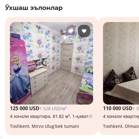
Ўхшаш эълонлар
125 000 USD
110 000 USD
1 528 USD/м²
1 
4 хонали квартира, 81.82 м², 1-қават
/5
4 хонали квартир
Toshkent, Mirzo Ulugʻbek tumani
Toshkent, Olmaz