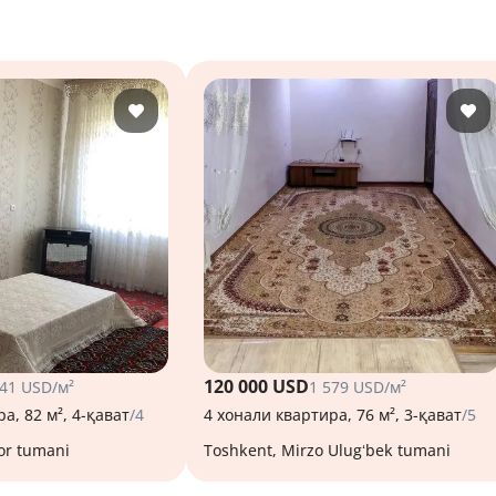
120 000 USD
341 USD/м²
1 579 USD/м²
а, 82 м², 4-қават
/4
4 хонали квартира, 76 м², 3-қават
/5
or tumani
Toshkent, Mirzo Ulugʻbek tumani