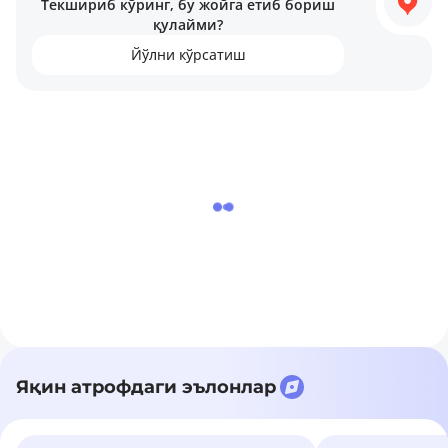
Текшириб кўринг, бу жойга етиб бориш
боғчалар.
қулайми?
Йўлни кўрсатиш
Яқин атрофдаги эълонлар