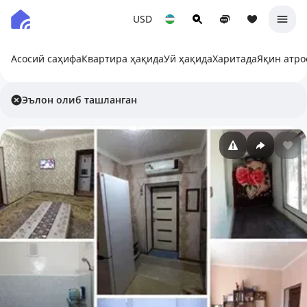
USD
Асосий саҳифа
Квартира ҳақида
Уй ҳақида
Харитада
Яқин атро
Эълон олиб ташланган