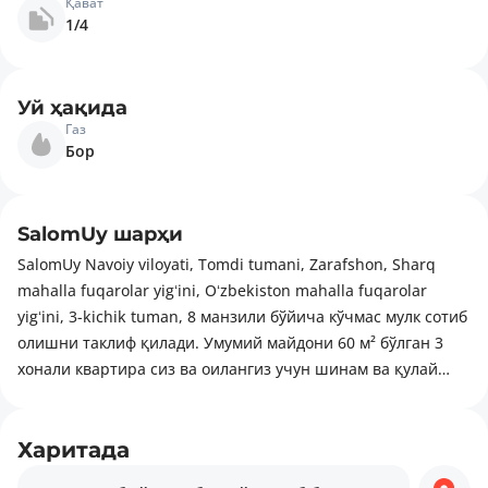
Қават
1/4
Уй ҳақида
Газ
Бор
SalomUy шарҳи
SalomUy Navoiy viloyati, Tomdi tumani, Zarafshon, Sharq
mahalla fuqarolar yigʻini, Oʻzbekiston mahalla fuqarolar
yigʻini, 3-kichik tuman, 8 манзили бўйича кўчмас мулк сотиб
олишни таклиф қилади. Умумий майдони 60 м² бўлган 3
хонали квартира сиз ва оилангиз учун шинам ва қулай
уйга айланади. Харид вақтида қуйидаги имкониятлар
мавжуд: ипотека, савдолашиш. Ҳудуд ривожланган
инфратузилмаси билан ажралиб туради: табиат қўйнида
Харитада
дам олиш ҳудудлари, диний объектлар, шунингдек