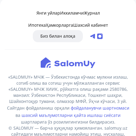
Янги уйлар
Иккиламчи
Журнал
Ипотека
Ҳамкорларга
Шахсий кабинет
Биз билан алоқа
«SALOMUY» МЧЖ — Ўзбекистонда кўчмас мулкни излаш,
сотиб олиш ва сотиш учун мўлжалланган сервис
«SALOMUY» МЧЖ ХИИК, рўйхатга олиш рақами 2580786,
манзил: Ўзбекистон Республикаси, Тошкент шаҳри,
Шайхонтоҳур тумани, олмазор МФЙ, Ўқчи кўчаси, 3 уй.
Сайтдан фойдаланиш орқали
фойдаланувчи шартномаси
ва
шахсий маълумотларни қайта ишлаш сиёсати
шартларига ўз розилигингизни билдирасиз.
© SALOMUY — барча ҳуқуқлар ҳимояланган. salomuy.uz
сайтидаги маълумотларни намойиш этиш, нусхалаш,