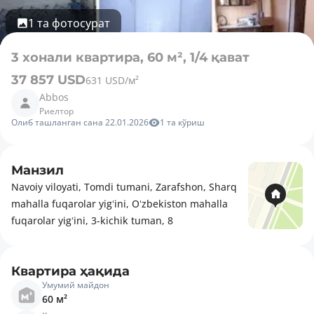
1 та фотосурат
3 хонали квартира, 60 м², 1/4 қават
37 857 USD
631 USD/м²
Abbos
Риелтор
Олиб ташланган сана 22.01.2026
1 та кўриш
Манзил
Navoiy viloyati, Tomdi tumani, Zarafshon, Sharq
mahalla fuqarolar yigʻini, Oʻzbekiston mahalla
fuqarolar yigʻini, 3-kichik tuman, 8
Квартира ҳақида
Умумий майдон
60 м²