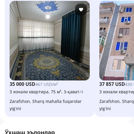
35 000 USD
37 857 USD
467 USD/м²
430
3 хонали квартира, 75 м², 3-қават
/4
3 хонали квартир
Zarafshon, Sharq mahalla fuqarolar
Zarafshon, Sharq mahalla fuqarolar
yigʻini
yigʻini
Ўхшаш эълонлар