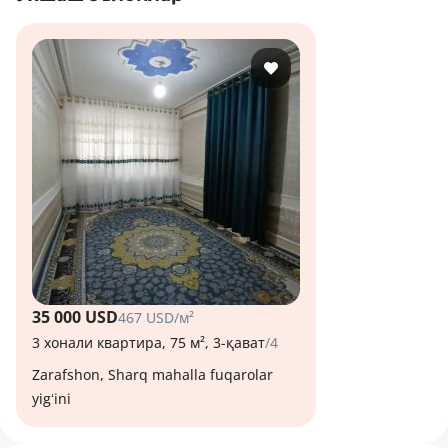
35 000 USD
467 USD/м²
3 хонали квартира, 75 м², 3-қават
/4
Zarafshon, Sharq mahalla fuqarolar
yigʻini