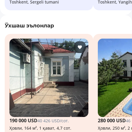
Toshkent, Sergeli tumani
Toshkent, Yangi
Ўхшаш эълонлар
190 000 USD
280 000 USD
40 426 USD/сот.
46
Ҳовли, 164 м², 1 қават, 4,7 сот.
Ҳовли, 250 м², 2 