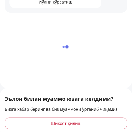
Йўлни кўрсатиш
Сергели автомашина бозори томондан
Сергели Хокимят кўчаси томондан
Шота Руставели кўчасига яқин жойлашган.
Яқин атрофда:
Мактаб
Боғча
Эълон билан муаммо юзага келдими?
Масжид
Бизга хабар беринг ва биз муаммони ўрганиб чиқамиз
Савдо ва хизмат кўрсатиш объектлари
Шикоят қилиш
Ҳовли олдида 3 тадан ортиқ автомашина қўйиш учун жой