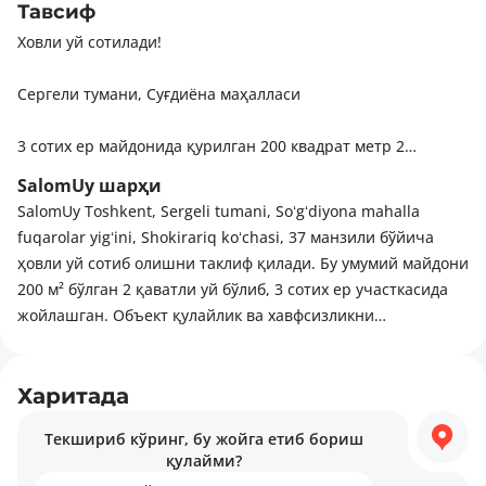
Тавсиф
Ховли уй сотилади!
Сергели тумани, Суғдиёна маҳалласи
3 сотих ер майдонида қурилган 200 квадрат метр 2
қаватли уй. 6 Хонали Уй пишиқ ғиштдан қурилган бўлиб,
SalomUy шарҳи
ўзим яшаш учун сифатли материаллардан фойдаланиб
SalomUy Toshkent, Sergeli tumani, Soʻgʻdiyona mahalla
барпо этилган. Қурилиш жараёнида арзон ва сифатсиз
fuqarolar yigʻini, Shokirariq koʻchasi, 37 манзили бўйича
материаллар ишлатилмаган. Газ Сув Свет муаммо йўқ
ҳовли уй сотиб олишни таклиф қилади. Бу умумий майдони
учмайди
200 м² бўлган 2 қаватли уй бўлиб, 3 сотих ер участкасида
жойлашган. Объект қулайлик ва хавфсизликни
Ҳужжатлари тўлиқ ва жойида
бирлаштиради, хамда боғдорчилик, дам олиш ва оилавий
тадбирлар учун мос. Уй деворлари ғишт материалидан
Тайёр ҳолатда, кириб яшаш мумкин
қурилган, шу қулайликлар сабабли, яшаш учун таёр:
Харитада
электр энергияси мавжуд. Ушбу ҳудудда қулай ҳаёт учун
Уйга уч томондан қулай кириш имконияти мавжуд:
Текшириб кўринг, бу жойга етиб бориш
барча зарур шароитлар мавжуд: диний объектлар, яшил
қулайми?
ҳудудлар, тиббий хизматлар.
Сергели Янги йўли томондан