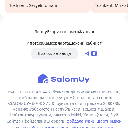
Toshkent, Sergeli tumani
Toshkent, Mirzo
Янги уйлар
Иккиламчи
Журнал
Ипотека
Ҳамкорларга
Шахсий кабинет
Биз билан алоқа
«SALOMUY» МЧЖ — Ўзбекистонда кўчмас мулкни излаш,
сотиб олиш ва сотиш учун мўлжалланган сервис
«SALOMUY» МЧЖ ХИИК, рўйхатга олиш рақами 2580786,
манзил: Ўзбекистон Республикаси, Тошкент шаҳри,
Шайхонтоҳур тумани, олмазор МФЙ, Ўқчи кўчаси, 3 уй.
Сайтдан фойдаланиш орқали
фойдаланувчи шартномаси
ва
шахсий маълумотларни қайта ишлаш сиёсати