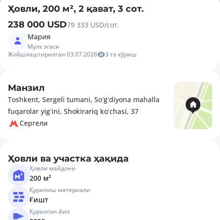
Ҳовли, 200 м², 2 қават, 3 сот.
238 000 USD
79 333 USD/сот.
Мария
Мулк эгаси
Жойшлаштирилган 03.07.2026
3 та кўриш
Манзил
Toshkent, Sergeli tumani, Soʻgʻdiyona mahalla
fuqarolar yigʻini, Shokirariq koʻchasi, 37
Сергели
Ҳовли ва участка ҳақида
Ҳовли майдони
200 м²
Қурилиш материали
Ғишт
Қурилган йил