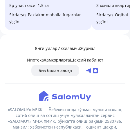
Ер участкаси, 1,5 га
3 хонали квартир
Sirdaryo, Paxtakor mahalla fuqarolar
Sirdaryo, Oqibat mahalla fuqarolar
yigʻini
yigʻini
Янги уйлар
Иккиламчи
Журнал
Ипотека
Ҳамкорларга
Шахсий кабинет
Биз билан алоқа
«SALOMUY» МЧЖ — Ўзбекистонда кўчмас мулкни излаш,
сотиб олиш ва сотиш учун мўлжалланган сервис
«SALOMUY» МЧЖ ХИИК, рўйхатга олиш рақами 2580786,
манзил: Ўзбекистон Республикаси, Тошкент шаҳри,