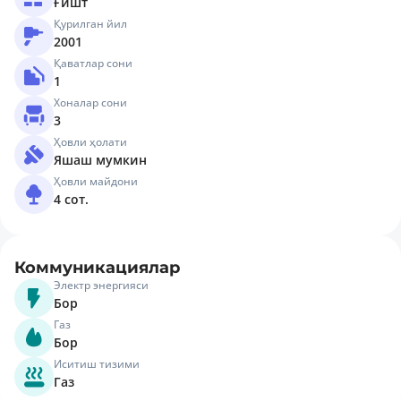
Ғишт
Қурилган йил
2001
Қаватлар сони
1
Хоналар сони
3
Ҳовли ҳолати
Яшаш мумкин
Ҳовли майдони
4 сот.
Коммуникациялар
Электр энергияси
Бор
Газ
Бор
Иситиш тизими
Газ