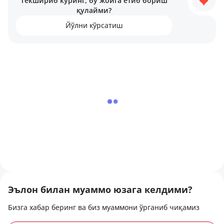
Текшириб кўринг, бу жойга етиб бориш
қулайми?
Йўлни кўрсатиш
Эълон билан муаммо юзага келдими?
Бизга хабар беринг ва биз муаммони ўрганиб чиқамиз