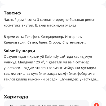
Тавсиф
Часный дом 4 сотка 3 комнат огород не большая ремон
косметика внутри. Шахар масжидни олдида
В доме есть: Телефон, Кондиционер, Интернет,
Канализация, Сауна, баня, Огород, Спутниковое
телевидение
SalomUy шарҳи
Орзуингиздаги ҳовли уй SalomUy сайтида харид учун
мавжуд. Майдони 120 м², 1 қаватли уй ва 4 сотих ер
участкаси. Тақдим этилган вариант майдонни мустақил
ташкил этиш ва қулайлик ҳамда махфийлик фойдасига
танлов қилиш имконини беради. Шунингдек, участкада
электр энергияси мавжуд. Уйнинг ўзи ғиштдан
материалидан қурилган. Ҳудуд ривожланган
инфратузилмаси билан ажралиб туради: диний объектлар,
Харитада
кафе ва дам олиш жойлари, шунингдек мактаблар.