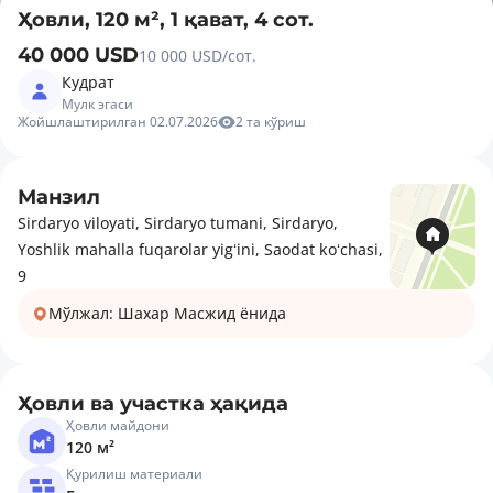
Ҳовли, 120 м², 1 қават, 4 сот.
40 000 USD
10 000 USD/сот.
Кудрат
Мулк эгаси
Жойшлаштирилган 02.07.2026
2 та кўриш
Манзил
Sirdaryo viloyati, Sirdaryo tumani, Sirdaryo,
Yoshlik mahalla fuqarolar yigʻini, Saodat koʻchasi,
9
Мўлжал: Шахар Масжид ёнида
Ҳовли ва участка ҳақида
Ҳовли майдони
120 м²
Қурилиш материали