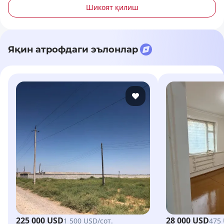
Шикоят қилиш
Яқин атрофдаги эълонлар
225 000 USD
28 000 USD
1 500 USD/сот.
475