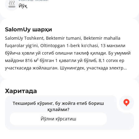
Йўқ
SalomUy шарҳи
SalomUy Toshkent, Bektemir tumani, Bektemir mahalla
fuqarolar yigʻini, Oltintopgan 1-berk koʻchasi, 13 манзили
бўйича ҳовли уй сотиб олишни таклиф қилади. Бу умумий
майдони 816 м² бўлган 1 қаватли уй бўлиб, 8,1 сотих ер
участкасида жойлашган. Шунингдек, участкада электр
энергияси ва марказий сув таъминоти мавжуд. Ҳудуд
ривожланган инфратузилмаси билан ажралиб туради:
савдо марказлари, диний объектлар, шунингдек боғчалар.
Харитада
Текшириб кўринг, бу жойга етиб бориш
қулайми?
Йўлни кўрсатиш