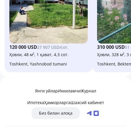
120 000 USD
310 000 USD
27 907 USD/сот.
51
Ҳовли, 48 м², 1 қават, 4,3 сот.
Ҳовли, 328 м², 3 
Toshkent, Yashnobod tumani
Toshkent, Bekte
Янги уйлар
Иккиламчи
Журнал
Ипотека
Ҳамкорларга
Шахсий кабинет
Биз билан алоқа