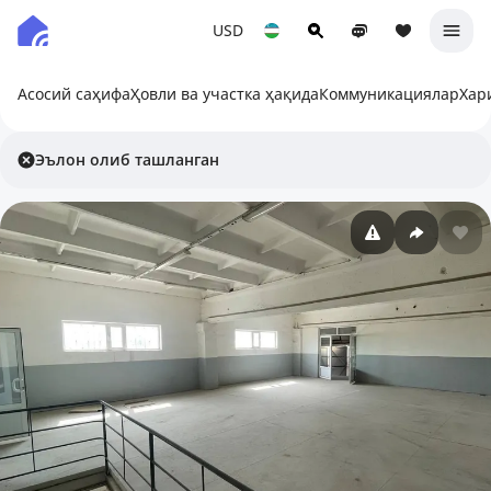
USD
Асосий саҳифа
Ҳовли ва участка ҳақида
Коммуникациялар
Хар
Эълон олиб ташланган