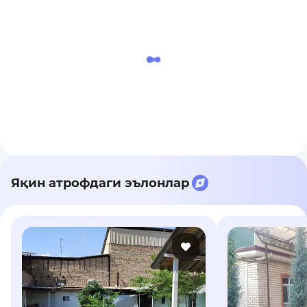
Яқин атрофдаги эълонлар