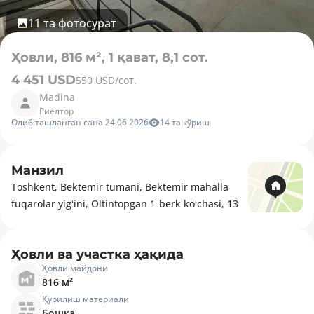
11 та фотосурат
Ҳовли, 816 м², 1 қават, 8,1 сот.
4 451 USD
550 USD/сот.
Madina
Риелтор
Олиб ташланган сана 24.06.2026
14 та кўриш
Манзил
Toshkent, Bektemir tumani, Bektemir mahalla
fuqarolar yigʻini, Oltintopgan 1-berk koʻchasi, 13
Ҳовли ва участка ҳақида
Ҳовли майдони
816 м²
Қурилиш материали
Бошқа