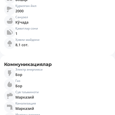
Қурилган йил
2000
Санузел
Кўчада
Қаватлар сони
1
Ҳовли майдони
8,1 сот.
Коммуникациялар
Электр энергияси
Бор
Газ
Бор
Сув таъминоти
Марказий
Канализация
Марказий
Иситиш тизими