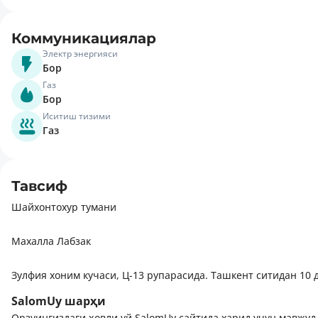
Коммуникациялар
Электр энергияси
Бор
Газ
Бор
Иситиш тизими
Газ
Тавсиф
Шайхонтохур тумани
Махалла Лабзак
Зулфия хоним кучаси, Ц-13 рупарасида. Ташкент ситидан 10 
SalomUy шарҳи
6 Сотихлик ховли
Орзуингиздаги ҳовли уй SalomUy сайтида харид учун мавжуд.