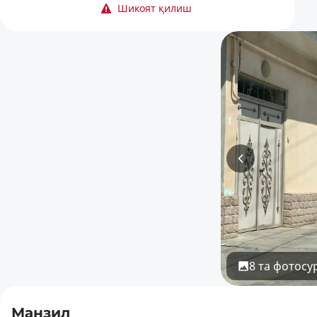
Шикоят қилиш
8 та фотосу
Манзил