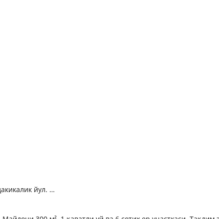
дакикалик йул.
 Майдони 300 м², 1 қаватли уй ва 6 сотих ер участкаси. Тақди