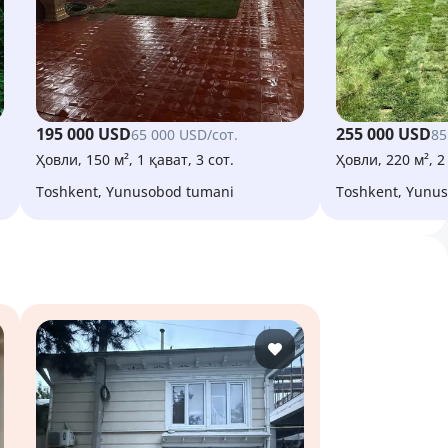
195 000 USD
255 000 USD
65 000 USD/сот.
85
Ҳовли, 150 м², 1 қават, 3 сот.
Ҳовли, 220 м², 2
Toshkent, Yunusobod tumani
Toshkent, Yunu