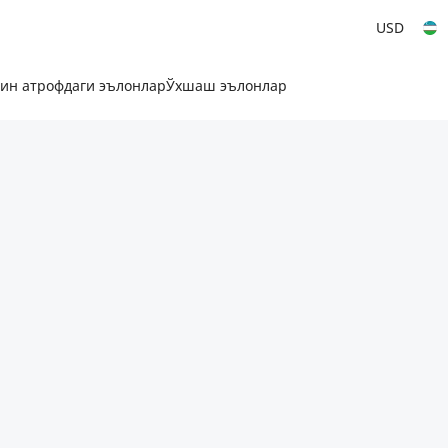
USD
ин атрофдаги эълонлар
Ўхшаш эълонлар