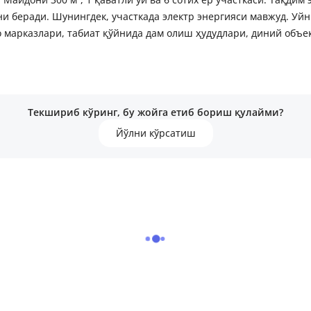
 беради. Шунингдек, участкада электр энергияси мавжуд. Уйн
о марказлари, табиат қўйнида дам олиш ҳудудлари, диний объе
Текшириб кўринг, бу жойга етиб бориш қулайми?
Йўлни кўрсатиш
лизация, Подвал, кладовка, Огород, Гараж
ки, Больница, поликлиника, Супермаркет, магазины, Парк, зелё