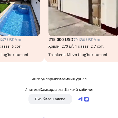
215 000 USD
 667 USD/сот.
79 630 USD/сот.
қават, 6 сот.
Ҳовли, 270 м², 1 қават, 2,7 сот.
 Ulugʻbek tumani
Toshkent, Mirzo Ulugʻbek tumani
Янги уйлар
Иккиламчи
Журнал
Ипотека
Ҳамкорларга
Шахсий кабинет
Биз билан алоқа