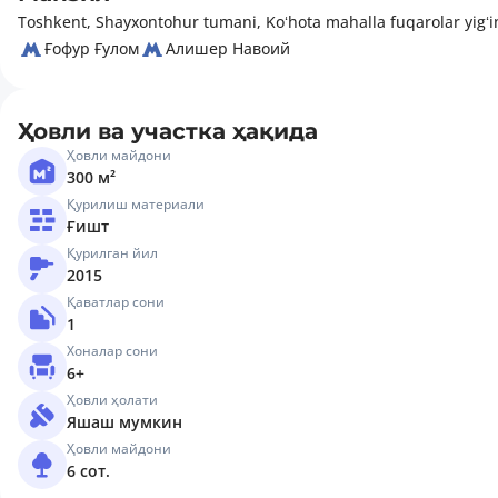
Toshkent, Shayxontohur tumani, Koʻhota mahalla fuqarolar yigʻin
Ғофур Ғулом
Алишер Навоий
Ҳовли ва участка ҳақида
Ҳовли майдони
300 м²
Қурилиш материали
Ғишт
Қурилган йил
2015
Қаватлар сони
1
Хоналар сони
6+
Ҳовли ҳолати
Яшаш мумкин
Ҳовли майдони
6 сот.