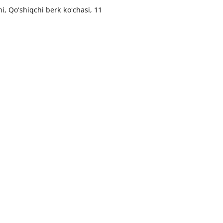
i, Qoʻshiqchi berk koʻchasi, 11