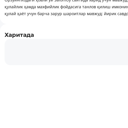
қулайлик ҳамда махфийлик фойдасига танлов қилиш имконини
Фасад 22 метр
қулай ҳаёт учун барча зарур шароитлар мавжуд: йирик савд
Ховли 2 та олди. Орка
Харитада
Хона Сони 7+ Ош Хона
Расим. Олди. Тарафи
Хамма шароит бор.
Шахар марказида
Срочна Сотилади.
В доме есть: Кондиционер, Бытовая техника, Интернет, Кана
Рядом есть: Рестораны, кафе, Детский сад, Стоянка, Останов
площадка