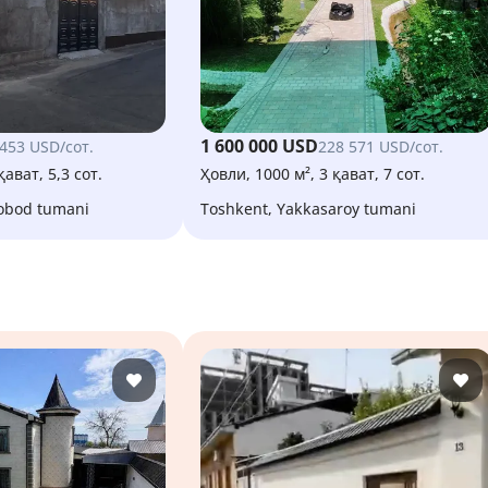
1 600 000 USD
 453 USD/сот.
228 571 USD/сот.
қават, 5,3 сот.
Ҳовли, 1000 м², 3 қават, 7 сот.
sobod tumani
Toshkent, Yakkasaroy tumani