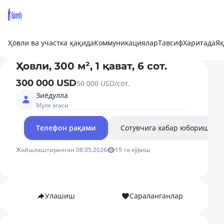
Ҳовли ва участка ҳақида
Коммуникациялар
Тавсиф
Харитада
Яқ
Ҳовли, 300 м², 1 қават, 6 сот.
300 000 USD
50 000 USD/сот.
Зиёдулла
Мулк эгаси
Телефон рақами
Сотувчига хабар юбориш
Жойшлаштирилган 08.05.2026
19 та кўриш
Улашиш
Сараланганлар