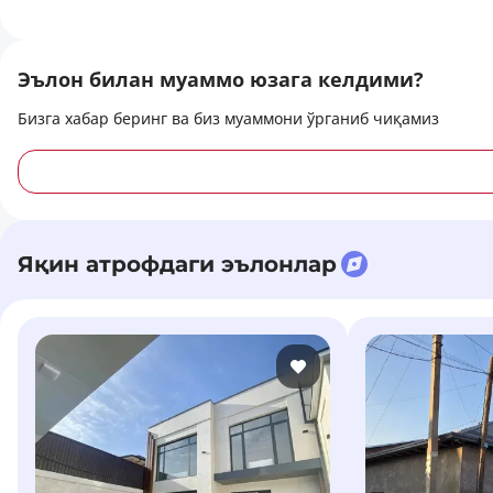
Эълон билан муаммо юзага келдими?
Бизга хабар беринг ва биз муаммони ўрганиб чиқамиз
Яқин атрофдаги эълонлар