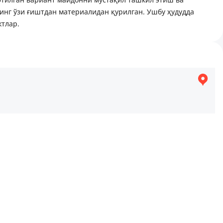
инг ўзи ғиштдан материалидан қурилган. Ушбу ҳудудда
ктлар.
ная зона, Школа, Развлекательные заведения, Детская