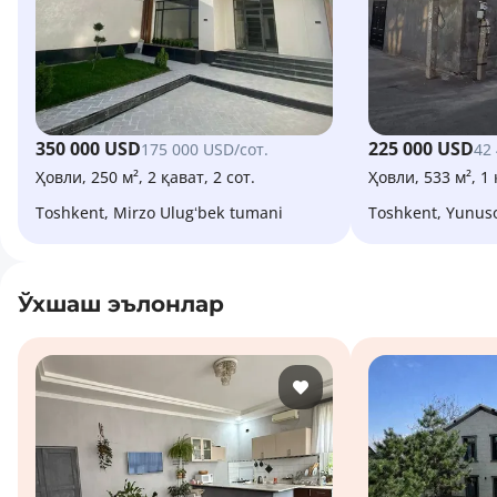
350 000 USD
225 000 USD
175 000 USD/сот.
42
Ҳовли, 250 м², 2 қават, 2 сот.
Ҳовли, 533 м², 1 
Toshkent, Mirzo Ulugʻbek tumani
Toshkent, Yunu
Ўхшаш эълонлар