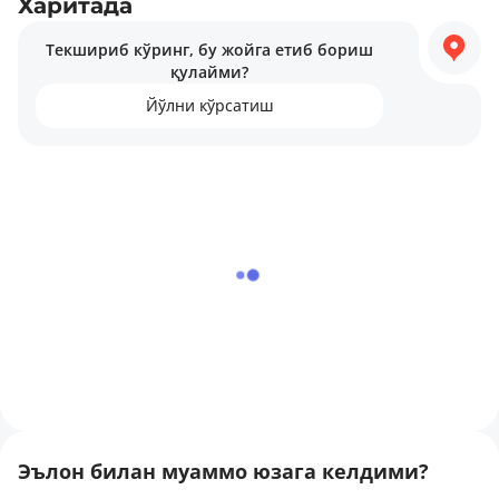
яшил ҳудудлар, диний объектлар, шунингдек болалар
Харитада
боғчалари.
Текшириб кўринг, бу жойга етиб бориш
қулайми?
Йўлни кўрсатиш
Эълон билан муаммо юзага келдими?