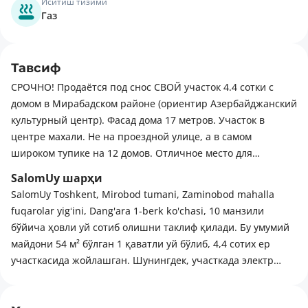
Иситиш тизими
Газ
Тавсиф
СРОЧНО! Продаётся под снос СВОЙ участок 4.4 сотки с
домом в Мирабадском районе (ориентир Азербайджанский
культурный центр). Фасад дома 17 метров. Участок в
центре махали. Не на проездной улице, а в самом
широком тупике на 12 домов. Отличное место для
строительства своего дома. Улица Дангара, 1 тупик.
SalomUy шарҳи
Являюсь собственником данного участка. До центра
SalomUy Toshkent, Mirobod tumani, Zaminobod mahalla
города рукой подать. Соседи адекватные, разрешение на
fuqarolar yigʻini, Dang'ara 1-berk ko'chasi, 10 манзили
стройку дадут.
бўйича ҳовли уй сотиб олишни таклиф қилади. Бу умумий
майдони 54 м² бўлган 1 қаватли уй бўлиб, 4,4 сотих ер
участкасида жойлашган. Шунингдек, участкада электр
энергияси ва марказий сув таъминоти мавжуд. Ҳудуд
ривожланган инфратузилмаси билан ажралиб туради: