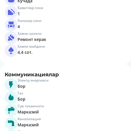
Кўчада
Қаватлар сони
1
Хоналар сони
4
Ҳовли ҳолати
Ремонт керак
Ҳовли майдони
4,4 сот.
Коммуникациялар
Электр энергияси
Бор
Газ
Бор
Сув таъминоти
Марказий
Канализация
Марказий