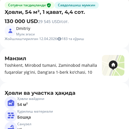
Сотувчи тасдиқланди
Савдолашиш мумкин
Ҳовли, 54 м², 1 қават, 4,4 сот.
130 000 USD
29 545 USD/сот.
Dmitriy
Мулк эгаси
Жойшлаштирилган 12.04.2026
183 та кўриш
Манзил
Toshkent, Mirobod tumani, Zaminobod mahalla
fuqarolar yigʻini, Dang'ara 1-berk ko'chasi, 10
Ҳовли ва участка ҳақида
Ҳовли майдони
54 м²
Қурилиш материали
Бошқа
Санузел