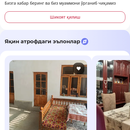
Бизга хабар беринг ва биз муаммони ўрганиб чиқамиз
Шикоят қилиш
Яқин атрофдаги эълонлар