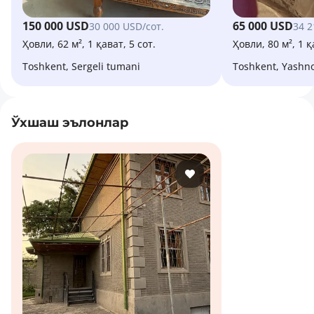
150 000 USD
65 000 USD
30 000 USD/сот.
34 2
Ҳовли, 62 м², 1 қават, 5 сот.
Ҳовли, 80 м², 1 қ
Toshkent, Sergeli tumani
Toshkent, Yash
Ўхшаш эълонлар