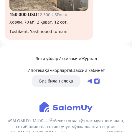
150 000 USD
12 500 USD/сот.
Ҳовли, 70 м², 2 қават, 12 сот.
Toshkent, Yashnobod tumani
Янги уйлар
Иккиламчи
Журнал
Ипотека
Ҳамкорларга
Шахсий кабинет
Биз билан алоқа
«SALOMUY» МЧЖ — Ўзбекистонда кўчмас мулкни излаш,
сотиб олиш ва сотиш учун мўлжалланган сервис