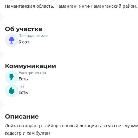
Наманганская область, Наманган, Янги-Наманганский район,
Об участке
Площадь земли
6 сот.
Коммуникации
Электричество
Есть
Газ
Есть
Описание
Лойха ва кадастр таййор топовый локация газ сув свет муам
кадастр и хам булган