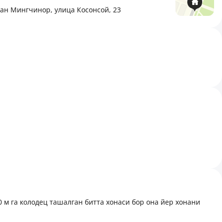
ан Мингчинор, улица Косонсой, 23
0 м га колодец ташалган битта хонаси бор она йер хонани