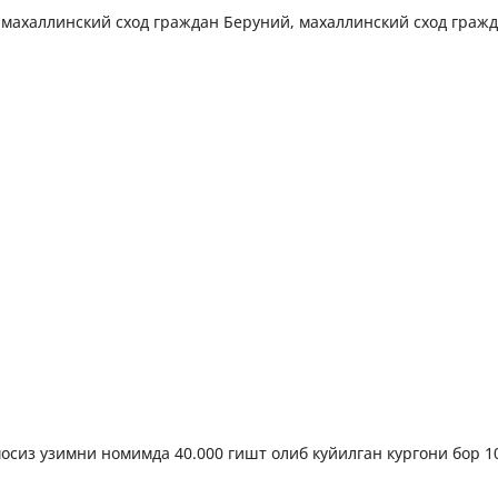
 махаллинский сход граждан Беруний, махаллинский сход гражд
мосиз узимни номимда 40.000 гишт олиб куйилган кургони бор 1