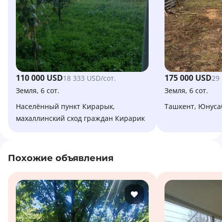
110 000 USD
175 000 USD
18 333 USD/сот.
29
Земля, 6 сот.
Земля, 6 сот.
населённый пункт Кирарык,
Ташкент, Юнус
махаллинский сход граждан Кирарик
Похожие объявления