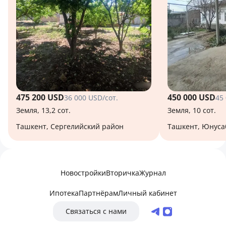
475 200 USD
450 000 USD
36 000 USD/сот.
45
Земля, 13,2 сот.
Земля, 10 сот.
Ташкент, Сергелийский район
Ташкент, Юнус
Новостройки
Вторичка
Журнал
Ипотека
Партнёрам
Личный кабинет
Связаться с нами