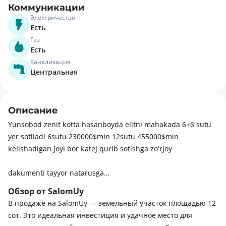
Коммуникации
Электричество
Есть
Газ
Есть
Канализация
Центральная
Описание
Yunsobod zenit kotta hasanboyda elitni mahakada 6+6 sutu
yer sotiladi 6sutu 230000$min 12sutu 455000$min
kelishadigan joyi bor katej qurib sotishga zo'rjoy
dakumenti tayyor natarusga
Обзор от SalomUy
6sutu tarsavo'yi 235000$min 230000$min taqalgan narhi
В продаже на SalomUy — земельный участок площадью 12
сот. Это идеальная инвестиция и удачное место для
Tarsavo'ysiz 6sutugi 225000$min kelishiladi suv gaz sevet