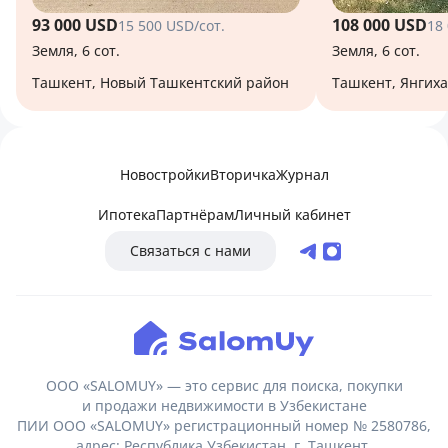
93 000 USD
108 000 USD
15 500 USD/сот.
18
Земля, 6 сот.
Земля, 6 сот.
Ташкент, Новый Ташкентский район
Ташкент, Янгих
Новостройки
Вторичка
Журнал
Ипотека
Партнёрам
Личный кабинет
Связаться с нами
ООО «SALOMUY» — это сервис для поиска, покупки
и продажи недвижимости в Узбекистане
ПИИ ООО «SALOMUY» регистрационный номер № 2580786,
адрес: Республика Узбекистан, г. Ташкент,