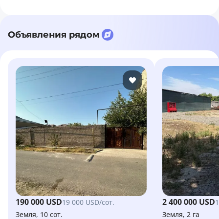
Объявления рядом
190 000 USD
2 400 000 USD
19 000 USD/сот.
1
Земля, 10 сот.
Земля, 2 га