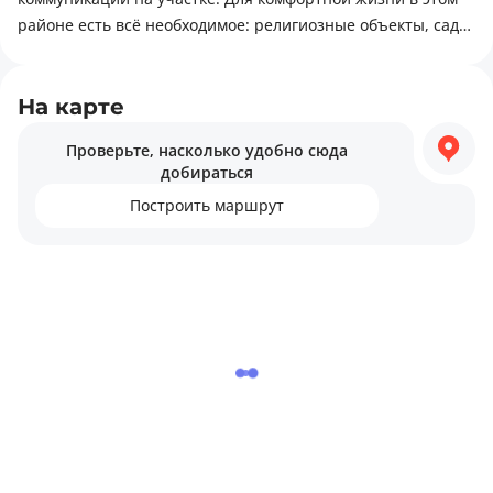
уй проекти ярмига қилинган, кейинчалик қолган ярмига
районе есть всё необходимое: религиозные объекты, сады,
яна уй қурса бўлади.
медицинские учреждения.
На карте
Проверьте, насколько удобно сюда
добираться
Построить маршрут