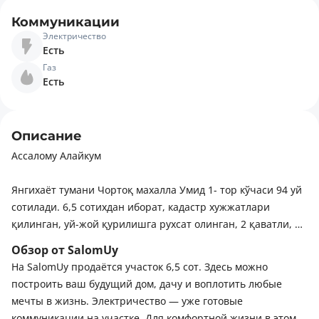
Коммуникации
Электричество
Есть
Газ
Есть
Описание
Ассалому Алайкум
Янгихаёт тумани Чортоқ махалла Умид 1- тор кўчаси 94 уй
сотилади. 6,5 сотихдан иборат, кадастр хужжатлари
қилинган, уй-жой қурилишга рухсат олинган, 2 қаватли, 8
та хонага проект қилинган, фундамент қуйилган, 110 кв м
Обзор от SalomUy
га подвал қилиниб устига плита ўрнатилган.
На SalomUy продаётся участок 6,5 сот. Здесь можно
построить ваш будущий дом, дачу и воплотить любые
Ер участкаси “Г” шаклида бўлиб икки томонлама кўчадан
мечты в жизнь. Электричество — уже готовые
иборат, бир томон фасади 15м, иккинчи томон фасади 16м,
коммуникации на участке. Для комфортной жизни в этом