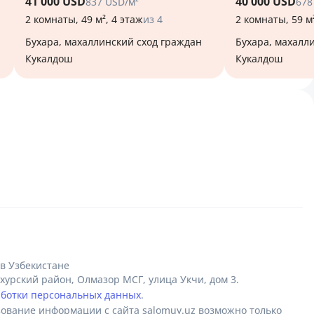
41 000 USD
40 000 USD
837 USD/м²
678
2 комнаты, 49 м², 4 этаж
из 4
2 комнаты, 59 м²
Бухара, махаллинский сход граждан
Бухара, махаллинский сход граждан
Кукалдош
Кукалдош
в Узбекистане
урский район, Олмазор МСГ, улица Укчи, дом 3.
аботки персональных данных
.
ование информации с сайта salomuy.uz возможно только