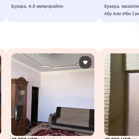
Бухара, 4-й микрорайон
Бухара, махаллинский сход граждан
Абу Али Ибн Си