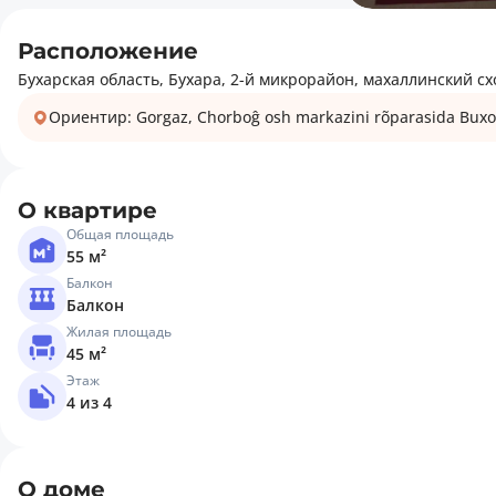
Расположение
Бухарская область, Бухара, 2-й микрорайон, махаллинский сх
Ориентир: Gorgaz, Chorboĝ osh markazini rõparasida Bu
О квартире
Общая площадь
55 м²
Балкон
Балкон
Жилая площадь
45 м²
Этаж
4 из 4
О доме