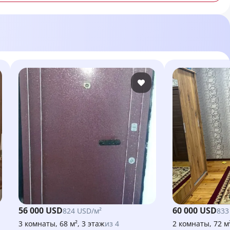
56 000 USD
60 000 USD
824 USD/м²
833
3 комнаты, 68 м², 3 этаж
из 4
2 комнаты, 72 м²