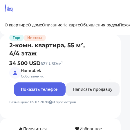
О квартире
О доме
Описание
На карте
Объявления рядом
Похо
Торг
Ипотека
2-комн. квартира, 55 м²,
4/4 этаж
34 500 USD
627 USD/м²
Hamrobek
Собственник
Показать телефон
Написать продавцу
Размещено 09.07.2026
9 просмотров
Поделиться
Избранное