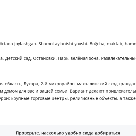
Bez makler kvartira sotiladi. Tarsavoy emas, uy ikki tomonlama, õrtada joylashgan. Shamol aylanishi yaxshi. Bo
, Детский сад, Остановки, Парк, зелёная зона, Развлекательны
я область, Бухара, 2-й микрорайон, махаллинский сход граждан
 домом для вас и вашей семьи. Вариант делают привлекательн
урой: крупные торговые центры, религиозные объекты, а также
Проверьте, насколько удобно сюда добираться