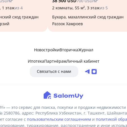
38 500 USD
 USD/м²
700 USD/м²
, 1 этаж
из 4
2 комнаты, 55 м², 3 этаж
из 5
Бухара, махаллинский сход граждан
рзий
Раззок Хамроев
Новостройки
Вторичка
Журнал
Ипотека
Партнёрам
Личный кабинет
Связаться с нами
» — это сервис для поиска, покупки и продажи недвижимости 
80786, адрес: Республика Узбекистан, г. Ташкент, Шайхантах
ет согласие с
пользовательским соглашением
и
политикой обр
пирование, тиражирование, распространение и иное использ