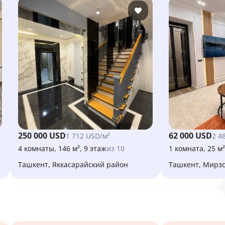
250 000 USD
62 000 USD
1 712 USD/м²
2 4
4 комнаты, 146 м², 9 этаж
из 10
1 комната, 25 м²
Ташкент, Яккасарайский район
Ташкент, Мирз