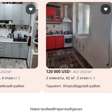
120 000 USD
 USD/м²
1 463 USD/м²
, 4 этаж
из 5
3 комнаты, 82 м², 3 этаж
из 4
лийский район
Ташкент, Юнусабадский район
Новостройки
Вторичка
Журнал