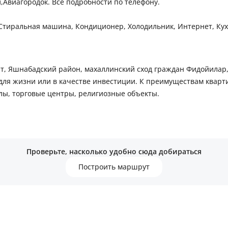
,Авиагородок. Все подробности по телефону.
, Стиральная машина, Кондиционер, Холодильник, Интернет, Ку
ки, Больница, поликлиника, Супермаркет, магазины, Парк, зелё
, Яшнабадский район, махаллинский сход граждан Фидойилар, м
ля жизни или в качестве инвестиции. К преимуществам квартир
лы, торговые центры, религиозные объекты.
Проверьте, насколько удобно сюда добираться
Построить маршрут