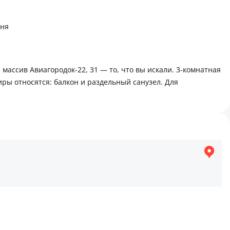
хня
ная зона, Школа, Развлекательные заведения, Детская
ассив Авиагородок-22, 31 — то, что вы искали. 3-комнатная
ы относятся: балкон и раздельный санузел. Для