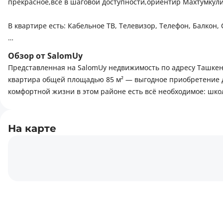
прекрасное,всё в шаговой доступности,ориентир Махтумкули
В квартире есть: Кабельное ТВ, Телевизор, Телефон, Балкон
Рядом есть: Рестораны, кафе, Детский сад, Стоянка, Останов
Обзор от SalomUy
площадка
Представленная на SalomUy недвижимость по адресу Ташкент
квартира общей площадью 85 м² — выгодное приобретение д
комфортной жизни в этом районе есть всё необходимое: шко
На карте