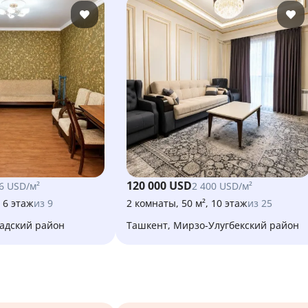
120 000 USD
6 USD/м²
2 400 USD/м²
, 6 этаж
из 9
2 комнаты, 50 м², 10 этаж
из 25
бадский район
Ташкент, Мирзо-Улугбекский район