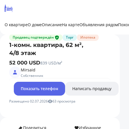
О квартире
О доме
Описание
На карте
Объявления рядом
Похо
Продавец подтверждён
Торг
Ипотека
1-комн. квартира, 62 м²,
4/8 этаж
52 000 USD
839 USD/м²
Mirsaid
Собственник
Показать телефон
Написать продавцу
Размещено 02.07.2026
63 просмотра
Поделиться
Избранное