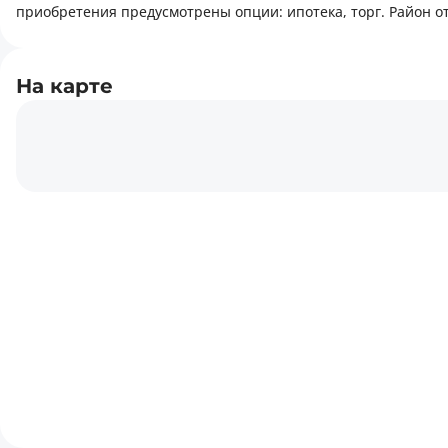
приобретения предусмотрены опции: ипотека, торг. Район от
Горит! Сергели, кирпич 1/4/8, 62 кв.м
Срочно продается своя квартиру в связи с переездом.
На карте
Квартира на 4 этаже 8 этажного нового дома. Потолки 3,5 мет
Рядом находится школа, детсады, магазины, парк, кафе.