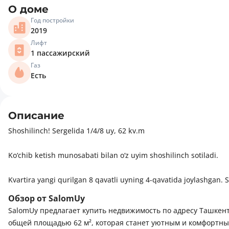
О доме
Год постройки
2019
Лифт
1 пассажирский
Газ
Есть
Описание
Shoshilinch! Sergelida 1/4/8 uy, 62 kv.m
Ko‘chib ketish munosabati bilan o‘z uyim shoshilinch sotiladi.
Kvartira yangi qurilgan 8 qavatli uyning 4-qavatida joylashgan. S
Обзор от SalomUy
Yaqinida maktab, bog‘chalar, do‘konlar, park va kafelar joylashg
SalomUy предлагает купить недвижимость по адресу Ташкент,
общей площадью 62 м², которая станет уютным и комфортным
__