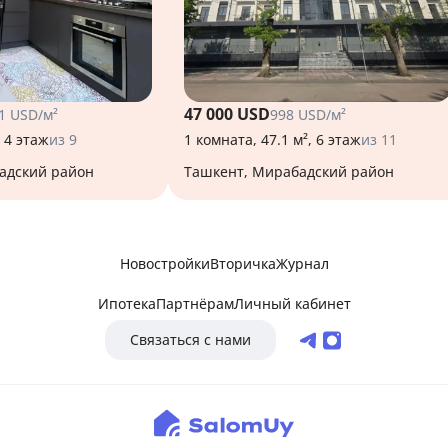
47 000 USD
1 USD/м²
998 USD/м²
, 4 этаж
из 9
1 комната, 47.1 м², 6 этаж
из 11
бадский район
Ташкент, Мирабадский район
Новостройки
Вторичка
Журнал
Ипотека
Партнёрам
Личный кабинет
Связаться с нами