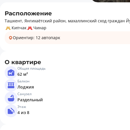
Расположение
Ташкент, Янгихаётский район, махаллинский сход граждан Йу
Кипчак
Чинар
Ориентир: 12 автопарк
О квартире
Общая площадь
62 м²
Балкон
Лоджия
Санузел
Раздельный
Этаж
4 из 8