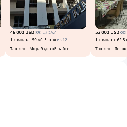
46 000 USD
52 000 USD
920 USD/м²
832
1 комната, 50 м², 5 этаж
из 12
1 комната, 62.5 
Ташкент, Мирабадский район
Ташкент, Янги