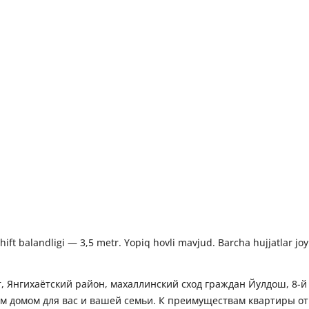
hift balandligi — 3,5 metr. Yopiq hovli mavjud. Barcha hujjatlar joy
an.
 Янгихаётский район, махаллинский сход граждан Йулдош, 8-й 
 домом для вас и вашей семьи. К преимуществам квартиры отн