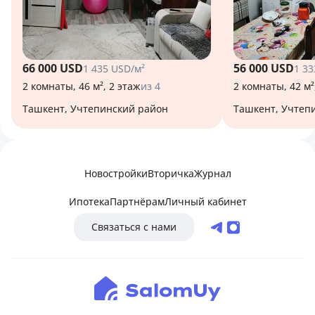
66 000 USD
56 000 USD
1 435 USD/м²
1 33
2 комнаты, 46 м², 2 этаж
из 4
2 комнаты, 42 м²
Ташкент, Учтепинский район
Ташкент, Учтеп
Новостройки
Вторичка
Журнал
Ипотека
Партнёрам
Личный кабинет
Связаться с нами