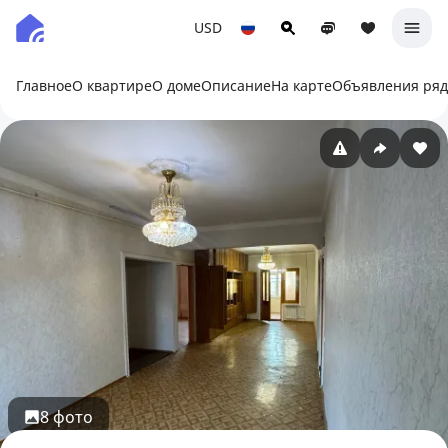
USD
Главное
О квартире
О доме
Описание
На карте
Объявления ря
8 фото