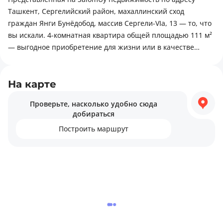
Ташкент, Сергелийский район, махаллинский сход
Район: Сергелийский район, Сергели-6
граждан Янги Бунёдобод, массив Сергели-VIа, 13 — то, что
Ориентир: тойхона Meros
вы искали. 4-комнатная квартира общей площадью 111 м²
— выгодное приобретение для жизни или в качестве
Поможем купить, продать или снять недвижимость быстро
инвестиции. К преимуществам квартиры относятся:
и безопасно.
балкон. Для комфортной жизни в этом районе есть всё
Юридическое сопровождение. Подберём лучший вариант
необходимое: религиозные объекты, зоны для отдыха на
На карте
природе, медицинские учреждения.
Проверьте, насколько удобно сюда
добираться
Построить маршрут