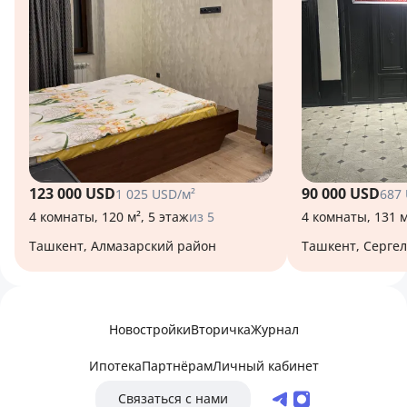
123 000 USD
90 000 USD
1 025 USD/м²
687
4 комнаты, 120 м², 5 этаж
из 5
4 комнаты, 131 м
Ташкент, Алмазарский район
Ташкент, Серге
Новостройки
Вторичка
Журнал
Ипотека
Партнёрам
Личный кабинет
Связаться с нами