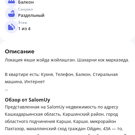
Балкон
Санузел
Раздельный
Этаж
1 из 4
Описание
Локация яхши жойда жойлашган. Шахарни кок марказида.
В квартире есть: Кухня, Телефон, Балкон, Стиральная
машина, Интернет
Рядом есть: Рестораны, кафе, Детский сад, Стоянка,
Обзор от SalomUy
Остановки, Больница, поликлиника, Супермаркет,
Представленная на SalomUy недвижимость по адресу
магазины, Парк, зелёная зона, Школа, Развлекательные
Кашкадарьинская область, Каршинский район, город
заведения, Детская площадка
областного подчинения Карши, Карши, микрорайон
Пахтазор, махаллинский сход граждан Ойдин, 43А — то,