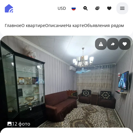
USD
Главное
О квартире
Описание
На карте
Объявления рядом
12 фото