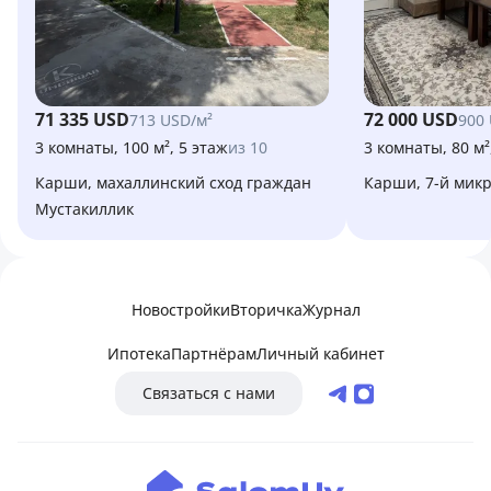
71 335 USD
72 000 USD
713 USD/м²
900
3 комнаты, 100 м², 5 этаж
из 10
3 комнаты, 80 м²
Карши, махаллинский сход граждан
Карши, 7-й мик
Мустакиллик
Новостройки
Вторичка
Журнал
Ипотека
Партнёрам
Личный кабинет
Связаться с нами