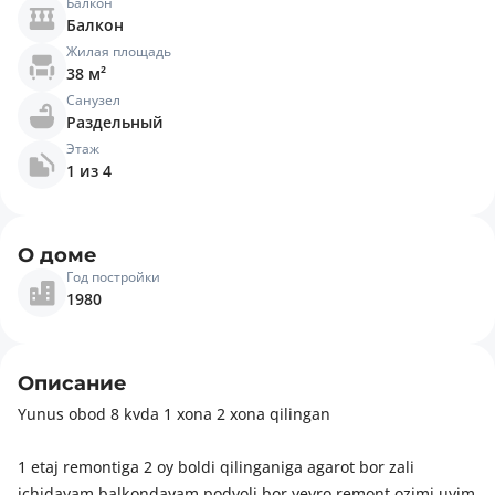
Балкон
Балкон
Жилая площадь
38 м²
Санузел
Раздельный
Этаж
1 из 4
О доме
Год постройки
1980
Описание
Yunus obod 8 kvda 1 xona 2 xona qilingan
1 etaj remontiga 2 oy boldi qilinganiga agarot bor zali
ichidayam balkondayam podvoli bor yevro remont ozimi uyim