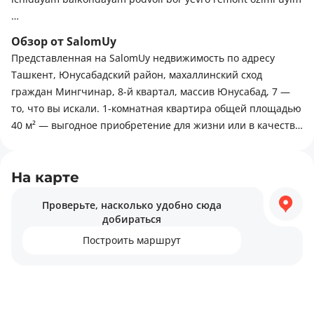
В квартире есть: Балкон, Интернет, Кабельное ТВ
Обзор от SalomUy
Представленная на SalomUy недвижимость по адресу
Рядом есть: Супермаркет, магазины, Детская площадка,
Ташкент, Юнусабадский район, махаллинский сход
Детский сад, Школа
граждан Мингчинар, 8-й квартал, массив Юнусабад, 7 —
то, что вы искали. 1-комнатная квартира общей площадью
40 м² — выгодное приобретение для жизни или в качестве
инвестиции. Вариант делают привлекательным балкон и
раздельный санузел. Для комфортной жизни в этом
районе есть всё необходимое: школы, торговые центры,
На карте
религиозные объекты.
Проверьте, насколько удобно сюда
добираться
Построить маршрут