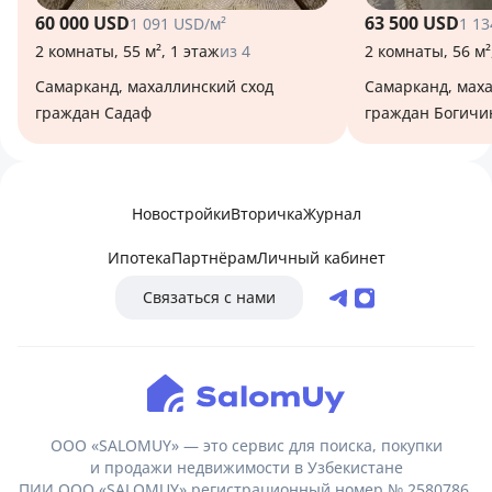
60 000 USD
63 500 USD
1 091 USD/м²
1 13
2 комнаты, 55 м², 1 этаж
из 4
2 комнаты, 56 м²
Самарканд, махаллинский сход
Самарканд, махаллинский сход
граждан Садаф
граждан Богичи
Новостройки
Вторичка
Журнал
Ипотека
Партнёрам
Личный кабинет
Связаться с нами
ООО «SALOMUY» — это сервис для поиска, покупки
и продажи недвижимости в Узбекистане
ПИИ ООО «SALOMUY» регистрационный номер № 2580786,