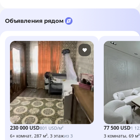
Объявления рядом
230 000 USD
77 500 USD
801 USD/м²
1 12
6+ комнат, 287 м², 3 этаж
из 3
3 комнаты, 69 м²