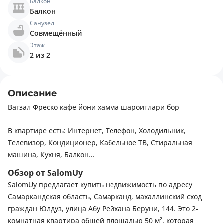
Балкон
Балкон
Санузел
Совмещённый
Этаж
2 из 2
Описание
Вагзал Фреско кафе йони хамма шароитлари бор
В квартире есть: Интернет, Телефон, Холодильник,
Телевизор, Кондиционер, Кабельное ТВ, Стиральная
машина, Кухня, Балкон
Обзор от SalomUy
Рядом есть: Больница, поликлиника, Детская площадка,
SalomUy предлагает купить недвижимость по адресу
Детский сад, Остановки, Парк, зелёная зона,
Самаркандская область, Самарканд, махаллинский сход
Развлекательные заведения, Рестораны, кафе, Стоянка,
граждан Юлдуз, улица Абу Рейхана Беруни, 144. Это 2-
Супермаркет, магазины, Школа
комнатная квартира общей площадью 50 м², которая