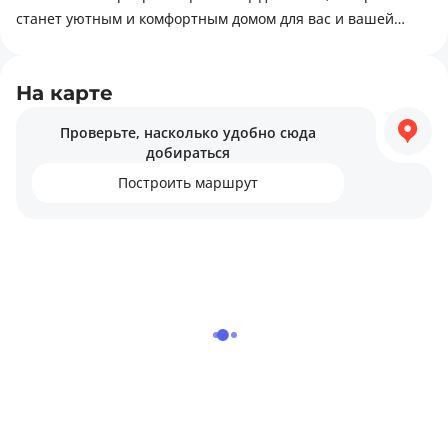
станет уютным и комфортным домом для вас и вашей
семьи. Вариант делают привлекательным балкон и
совмещённый санузел. Для комфортной жизни в этом
районе есть всё необходимое: торговые центры,
На карте
религиозные объекты, зелёные зоны.
Проверьте, насколько удобно сюда
добираться
Построить маршрут