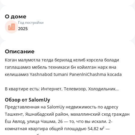
О доме
Год постройки
2025
Описание
Коган малумотла телда берилад келиб корсела болади
гаплашамиз мебель техникаси бн койилган нарх яна
келишамиз Yashnabod tumani PanenlniChashma kocada
В квартире есть: Интернет, Телевизор, Холодильник
Обзор от SalomUy
Рядом есть: Детская площадка
Представленная на SalomUy недвижимость по адресу
Ташкент, Яшнабадский район, махаллинский сход граждан
Ёш Авлод, улица Чашма, 26 — то, что вы искали. 2-
комнатная квартира общей площадью 54,82 м² —