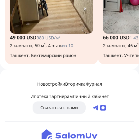
49 000 USD
66 000 USD
980 USD/м²
1 43
2 комнаты, 50 м², 4 этаж
из 10
2 комнаты, 46 м²
Ташкент, Бектемирский район
Ташкент, Учтеп
Новостройки
Вторичка
Журнал
Ипотека
Партнёрам
Личный кабинет
Связаться с нами