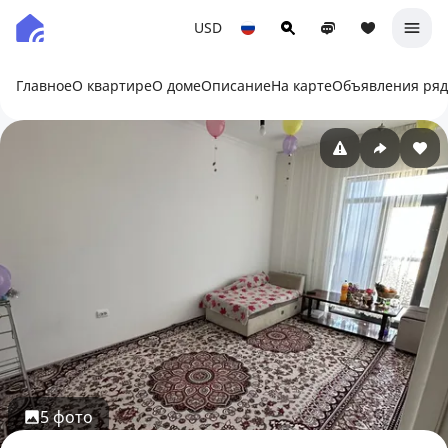
USD
Главное
О квартире
О доме
Описание
На карте
Объявления ря
5 фото