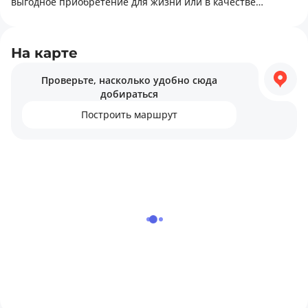
выгодное приобретение для жизни или в качестве
инвестиции. К преимуществам квартиры относятся:
совмещённый санузел. Для комфортной жизни в этом
районе есть всё необходимое: торговые центры,
На карте
религиозные объекты, детские сады.
Проверьте, насколько удобно сюда
добираться
Построить маршрут