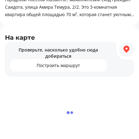
Саидота, улица Амира Темура, 2/2. Это 3-комнатная
квартира общей площадью 70 м², которая станет уютным
и комфортным домом для вас и вашей семьи. Вариант
делают привлекательным балкон и совмещённый санузел.
Для комфортной жизни в этом районе есть всё
На карте
необходимое: религиозные объекты, зоны для отдыха на
Проверьте, насколько удобно сюда
природе, медицинские учреждения.
добираться
Построить маршрут