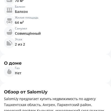
70 м²
Балкон
Балкон
Жилая площадь
64 м²
Санузел
Совмещённый
Этаж
2 из 2
О доме
Газ
Нет
Обзор от SalomUy
SalomUy предлагает купить недвижимость по адресу
Ташкентская область, Ангрен, Паркентский район,
городской посёлок Кызылтог, махаллинский сход граждан