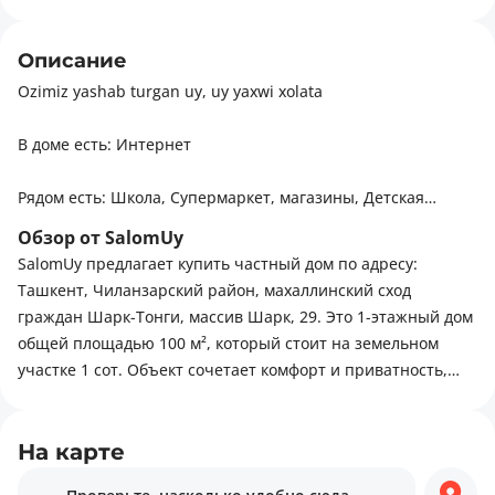
Описание
Ozimiz yashab turgan uy, uy yaxwi xolata
В доме есть: Интернет
Рядом есть: Школа, Супермаркет, магазины, Детская
площадка, Парк, зелёная зона, Рестораны, кафе, Больница,
Обзор от SalomUy
поликлиника, Детский сад, Развлекательные заведения,
SalomUy предлагает купить частный дом по адресу:
Стоянка
Ташкент, Чиланзарский район, махаллинский сход
граждан Шарк-Тонги, массив Шарк, 29. Это 1-этажный дом
общей площадью 100 м², который стоит на земельном
участке 1 сот. Объект сочетает комфорт и приватность,
подходит для отдыха, садоводства или семейных
мероприятий. Также на участке есть электричество. Сам
дом возведён из кирпича. Для комфортной жизни в этом
На карте
районе есть всё необходимое: торговые центры, зелёные