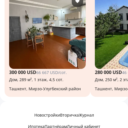
300 000 USD
280 000 USD
66 667 USD/сот.
46
Дом, 289 м², 1 этаж, 4,5 сот.
Дом, 250 м², 2 эт
Ташкент, Мирзо-Улугбекский район
Ташкент, Мирзо
Новостройки
Вторичка
Журнал
Ипотека
Партнёрам
Личный кабинет