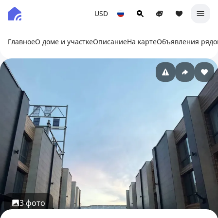
USD
Главное
О доме и участке
Описание
На карте
Объявления рядо
3 фото