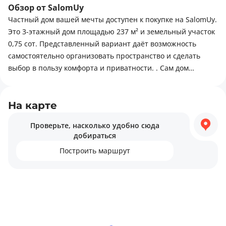
Площадь: 237 м², 3 этажа, свободная планировка Open
Обзор от SalomUy
Space. Черновая отделка под ваш дизайн
Частный дом вашей мечты доступен к покупке на SalomUy.
Это 3-этажный дом площадью 237 м² и земельный участок
Преимущества:
0,75 сот. Представленный вариант даёт возможность
самостоятельно организовать пространство и сделать
Немецкое качество
выбор в пользу комфорта и приватности. . Сам дом
возведён из кирпича. Район отличается развитой
2 входа, утеплённые паркинги
инфраструктурой: зоны для отдыха на природе,
религиозные объекты, а также сады.
На карте
Все коммуникации, охраняемая территория
Проверьте, насколько удобно сюда
Озеленение, спортзал, сауна, бассейн
добираться
Построить маршрут
Элитная махалля, тихий двор, развитая инфраструктура
Срочная продажа
Рядом есть: Рестораны, кафе, Детский сад, Стоянка,
Остановки, Больница, поликлиника, Супермаркет,