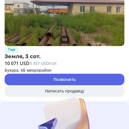
1
/
3
Торг
Земля, 3 сот.
10 071 USD
3 357 USD/сот.
Бухара, 6Б микрорайон
Позвонить
Написать продавцу